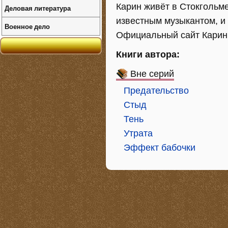
Карин живёт в Стокгольме
Деловая литература
известным музыкантом, и
Военное дело
Официальный сайт Карин А
Книги автора:
Вне серий
Предательство
Стыд
Тень
Утрата
Эффект бабочки