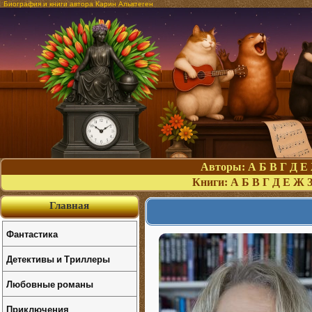
Биография и книги автора Карин Альвтеген
Авторы:
А
Б
В
Г
Д
Е
Книги:
А
Б
В
Г
Д
Е
Ж
Главная
Фантастика
Детективы и Триллеры
Любовные романы
Приключения