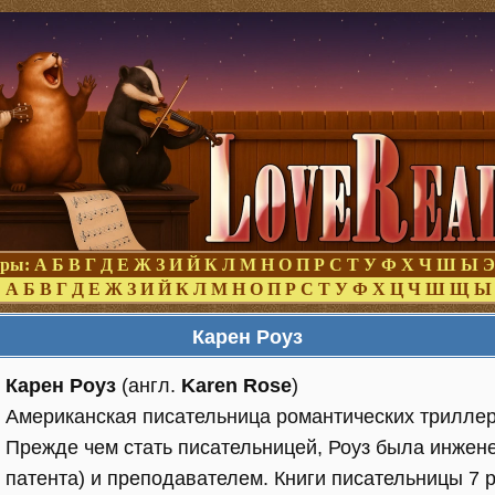
оры:
А
Б
В
Г
Д
Е
Ж
З
И
Й
К
Л
М
Н
О
П
Р
С
Т
У
Ф
Х
Ч
Ш
Ы
Э
:
А
Б
В
Г
Д
Е
Ж
З
И
Й
К
Л
М
Н
О
П
Р
С
Т
У
Ф
Х
Ц
Ч
Ш
Щ
Ы
Карен Роуз
Карен Роуз
(англ.
Karen Rose
)
Американская писательница романтических триллер
Прежде чем стать писательницей, Роуз была инжен
патента) и преподавателем. Книги писательницы 7