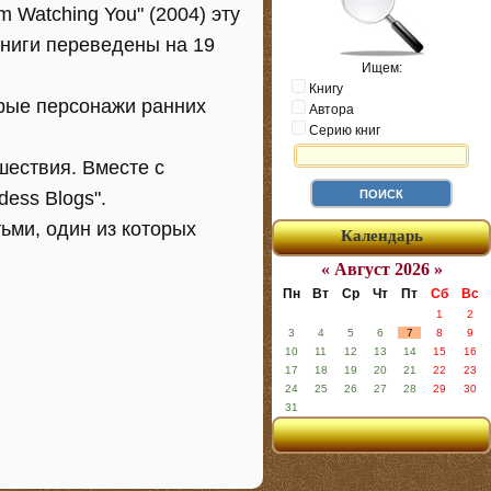
m Watching You" (2004) эту
книги переведены на 19
Ищем:
Книгу
орые персонажи ранних
Автора
Серию книг
шествия. Вместе с
ess Blogs".
ьми, один из которых
Календарь
« Август 2026 »
Пн
Вт
Ср
Чт
Пт
Сб
Вс
1
2
3
4
5
6
7
8
9
10
11
12
13
14
15
16
17
18
19
20
21
22
23
24
25
26
27
28
29
30
31