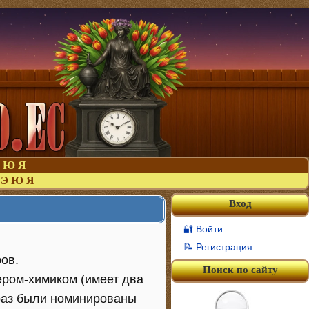
Ю
Я
Э
Ю
Я
Вход
🔐 Войти
📝 Регистрация
ов.
Поиск по сайту
ером-химиком (имеет два
 раз были номинированы