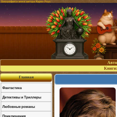
Биография и книги автора Карен Роуз
Авт
Книги
Главная
Фантастика
Детективы и Триллеры
Любовные романы
Приключения