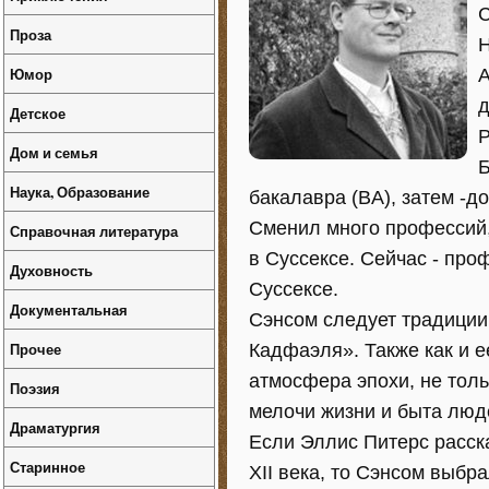
С
Проза
Н
Юмор
А
д
Детское
Р
Дом и семья
Б
Наука, Образование
бакалавра (BA), затем -до
Сменил много профессий, в
Справочная литература
в Суссексе. Сейчас - пр
Духовность
Суссексе.
Документальная
Сэнсом следует традиции
Прочее
Кадфаэля». Также как и ее
атмосфера эпохи, не толь
Поэзия
мелочи жизни и быта люд
Драматургия
Если Эллис Питерс расск
Старинное
XII века, то Сэнсом выбр