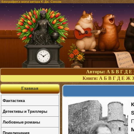
Биография и книги автора К. Дж. Сэнсом
Авторы:
А
Б
В
Г
Д
Е
Книги:
А
Б
В
Г
Д
Е
Ж
Главная
Фантастика
Детективы и Триллеры
Любовные романы
M
Приключения