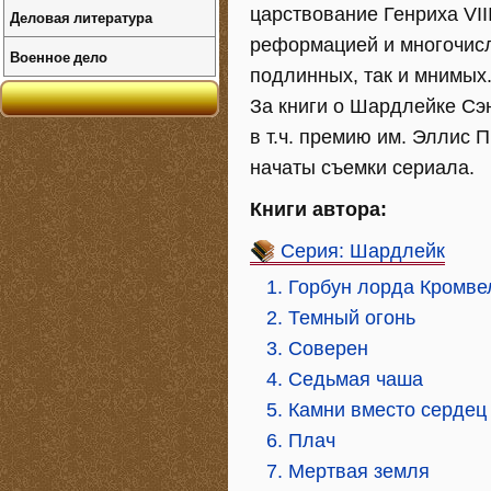
царствование Генриха VII
Деловая литература
реформацией и многочисл
Военное дело
подлинных, так и мнимых
За книги о Шардлейке Сэ
в т.ч. премию им. Эллис
начаты съемки сериала.
Книги автора:
Серия: Шардлейк
1. Горбун лорда Кромве
2. Темный огонь
3. Соверен
4. Седьмая чаша
5. Камни вместо сердец
6. Плач
7. Мертвая земля