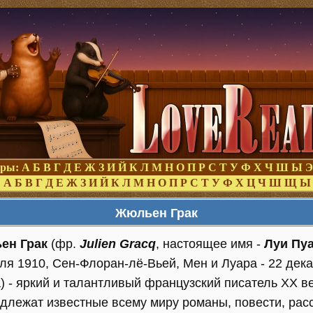
оры:
А
Б
В
Г
Д
Е
Ж
З
И
Й
К
Л
М
Н
О
П
Р
С
Т
У
Ф
Х
Ч
Ш
Ы
Э
:
А
Б
В
Г
Д
Е
Ж
З
И
Й
К
Л
М
Н
О
П
Р
С
Т
У
Ф
Х
Ц
Ч
Ш
Щ
Ы
Жюльен Грак
ен Грак
(фр.
Julien Gracq
, настоящее имя -
Луи Пу
ля 1910, Сен-Флоран-лё-Вьей, Мен и Луара - 22 дека
) - яркий и талантливый французский писатель XX ве
длежат известные всему миру романы, повести, рас