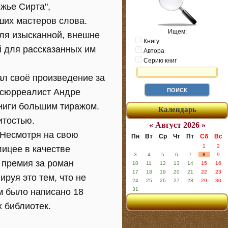
жье Сирта",
чших мастеров слова.
Ищем:
ля изысканной, внешне
Книгу
й для рассказанных им
Автора
Серию книг
ал своё произведение за
 сюрреалист Андре
ниги большим тиражом.
Календарь
итостью.
« Август 2026 »
 Несмотря на свою
Пн
Вт
Ср
Чт
Пт
Сб
Вс
1
2
лицее в качестве
3
4
5
6
7
8
9
 премия за роман
10
11
12
13
14
15
16
17
18
19
20
21
22
23
руя это тем, что не
24
25
26
27
28
29
30
31
м было написано 18
 библиотек.