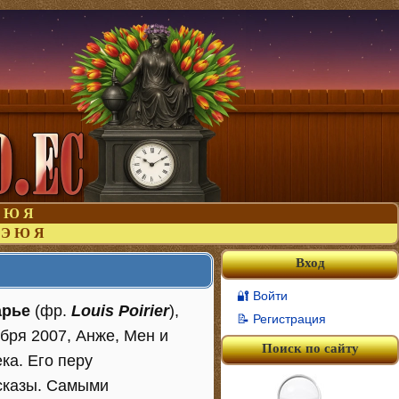
Ю
Я
Э
Ю
Я
Вход
🔐 Войти
арье
(фр.
Louis Poirier
),
📝 Регистрация
бря 2007, Анже, Мен и
Поиск по сайту
ка. Его перу
сказы. Самыми