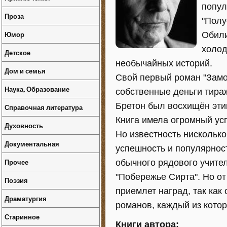
попул
Проза
"Полу
Юмор
Обили
холод
Детское
необычайных историй.
Дом и семья
Свой первый роман "Замок
Наука, Образование
собственные деньги тира
Бретон был восхищён эти
Справочная литература
Книга имела огромный ус
Духовность
Но известность нисколько
Документальная
успешность и популярност
Прочее
обычного рядового учител
"Побережье Сирта". Но от
Поэзия
приемлет наград, так ка
Драматургия
романов, каждый из котор
Старинное
Книги автора: