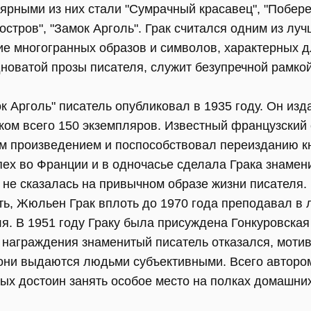
ярными из них стали "Сумрачный красавец", "Побере
остров", "Замок Арголь". Грак считался одним из лу
е многогранных образов и символов, характерных д
новатой прозы писателя, служит безупречной рамко
 Арголь" писатель опубликовал в 1935 году. Он изд
жом всего 150 экземпляров. Известный французский
м произведением и поспособствовал переизданию к
пех во Франции и в одночасье сделала Грака знамен
 не сказалась на привычном образе жизни писателя.
ь, Жюльен Грак вплоть до 1970 года преподавал в 
я. В 1951 году Граку была присуждена Гонкуровская
 награждения знаменитый писатель отказался, мотиви
к они выдаются людьми субъективными. Всего авторо
ых достоин занять особое место на полках домашних