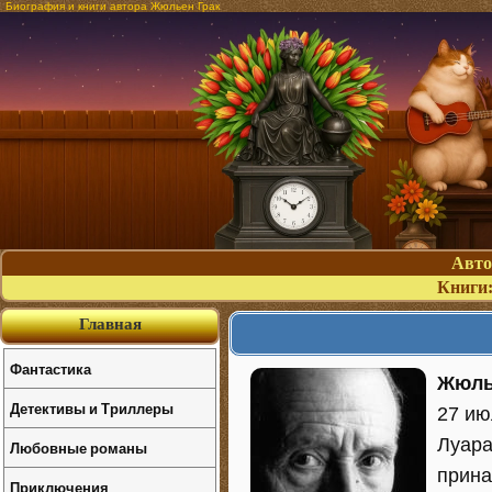
Биография и книги автора Жюльен Грак
Авт
Книги
Главная
Фантастика
Жюль
Детективы и Триллеры
27 ию
Луара
Любовные романы
прина
Приключения