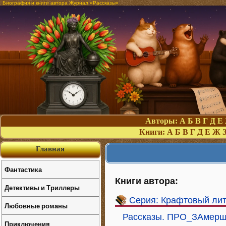
Биография и книги автора Журнал «Рассказы»
Авторы:
А
Б
В
Г
Д
Е
Книги:
А
Б
В
Г
Д
Е
Ж
Главная
Фантастика
Книги автора:
Детективы и Триллеры
Серия: Крафтовый ли
Любовные романы
Рассказы. ПРО_ЗАмерш
Приключения