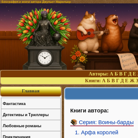
Биография и книги автора Джульет Марильер
Авторы:
А
Б
В
Г
Д
Е
Книги:
А
Б
В
Г
Д
Е
Ж
Главная
Фантастика
Книги автора:
Детективы и Триллеры
Серия: Воины-барды
Любовные романы
1. Арфа королей
Приключения