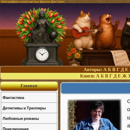
Биография и книги автора Джулия Дин Смит
Авторы:
А
Б
В
Г
Д
Е
Книги:
А
Б
В
Г
Д
Е
Ж
Главная
Фантастика
О
Детективы и Триллеры
о
ш
Любовные романы
а
Приключения