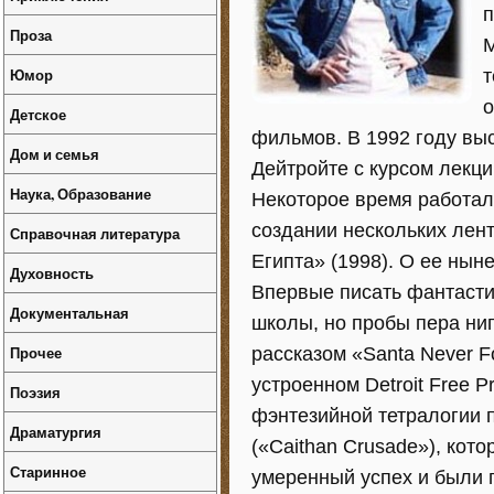
п
Проза
М
Юмор
т
о
Детское
фильмов. В 1992 году вы
Дом и семья
Дейтройте с курсом лекци
Наука, Образование
Некоторое время работал
создании нескольких лен
Справочная литература
Египта» (1998). О ее нын
Духовность
Впервые писать фантасти
Документальная
школы, но пробы пера ниг
Прочее
рассказом «Santa Never Fo
устроенном Detroit Free 
Поэзия
фэнтезийной тетралогии 
Драматургия
(«Caithan Crusade»), кот
Старинное
умеренный успех и были 