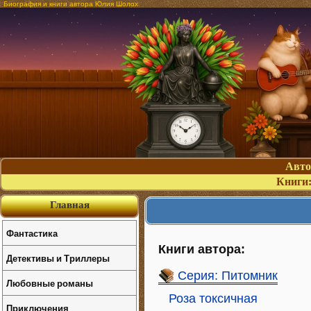
Биография и книги автора Юлия Шолох
Авт
Книги
Главная
Фантастика
Книги автора:
Детективы и Триллеры
Серия: Питомник
Любовные романы
Роза токсичная
Приключения