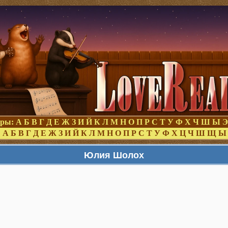
оры:
А
Б
В
Г
Д
Е
Ж
З
И
Й
К
Л
М
Н
О
П
Р
С
Т
У
Ф
Х
Ч
Ш
Ы
Э
:
А
Б
В
Г
Д
Е
Ж
З
И
Й
К
Л
М
Н
О
П
Р
С
Т
У
Ф
Х
Ц
Ч
Ш
Щ
Ы
Юлия Шолох