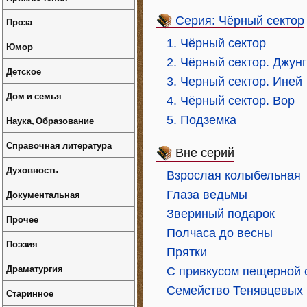
Серия: Чёрный сектор
Проза
1. Чёрный сектор
Юмор
2. Чёрный сектор. Джун
Детское
3. Черный сектор. Иней
Дом и семья
4. Чёрный сектор. Вор
5. Подземка
Наука, Образование
Справочная литература
Вне серий
Духовность
Взрослая колыбельная
Документальная
Глаза ведьмы
Звериный подарок
Прочее
Полчаса до весны
Поэзия
Прятки
Драматургия
С привкусом пещерной 
Семейство Тенявцевых
Старинное