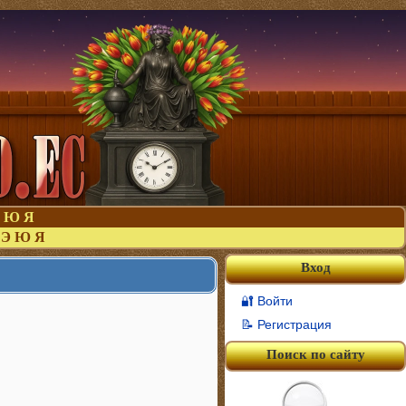
Ю
Я
Э
Ю
Я
Вход
🔐 Войти
📝 Регистрация
Поиск по сайту