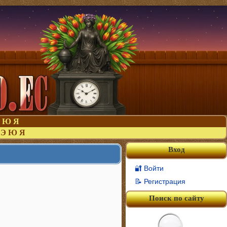
Ю
Я
Э
Ю
Я
Вход
🔐 Войти
📝 Регистрация
Поиск по сайту