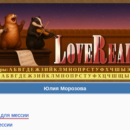
оры:
А
Б
В
Г
Д
Е
Ж
З
И
Й
К
Л
М
Н
О
П
Р
С
Т
У
Ф
Х
Ч
Ш
Ы
Э
:
А
Б
В
Г
Д
Е
Ж
З
И
Й
К
Л
М
Н
О
П
Р
С
Т
У
Ф
Х
Ц
Ч
Ш
Щ
Ы
Юлия Морозова
 для мессии
ессии