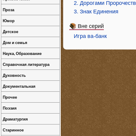
2. Дорогами Пророчест
Проза
3. Знак Единения
Юмор
Вне серий
Детское
Игра ва-банк
Дом и семья
Наука, Образование
Справочная литература
Духовность
Документальная
Прочее
Поэзия
Драматургия
Старинное