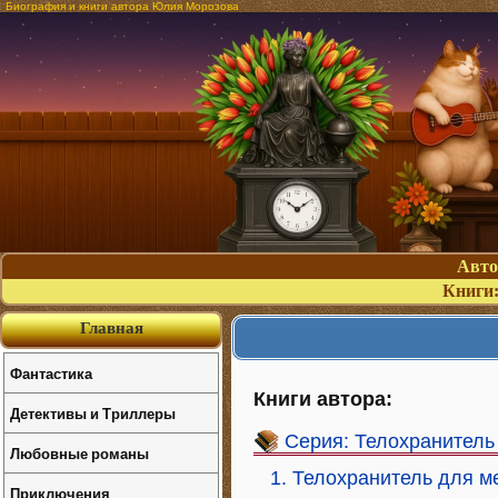
Биография и книги автора Юлия Морозова
Авт
Книги
Главная
Фантастика
Книги автора:
Детективы и Триллеры
Серия: Телохранитель
Любовные романы
1. Телохранитель для м
Приключения