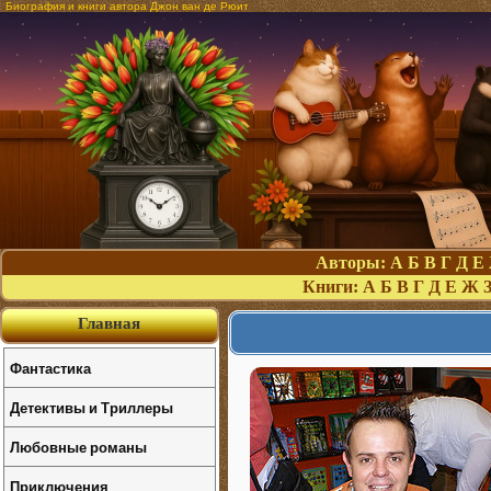
Биография и книги автора Джон ван де Рюит
Авторы:
А
Б
В
Г
Д
Е
Книги:
А
Б
В
Г
Д
Е
Ж
Главная
Фантастика
Детективы и Триллеры
Любовные романы
Приключения