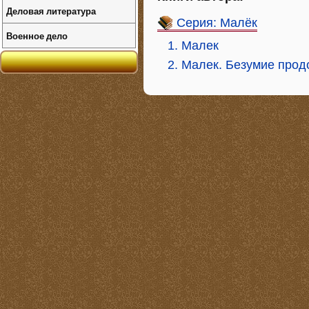
Деловая литература
Серия: Малёк
Военное дело
1. Малек
2. Малек. Безумие про