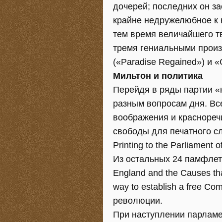
дочерей; последних он за
крайне недружелюбное к 
тем время величайшего тв
тремя гениальными произ
(«Paradise Regained») и 
Мильтон и политика
Перейдя в ряды партии «
разным вопросам дня. Вс
воображения и краснореч
свободы для печатного сло
Printing to the Parliament o
Из остальных 24 памфлето
England and the Causes th
way to establish a free C
революции.
При наступлении парламе