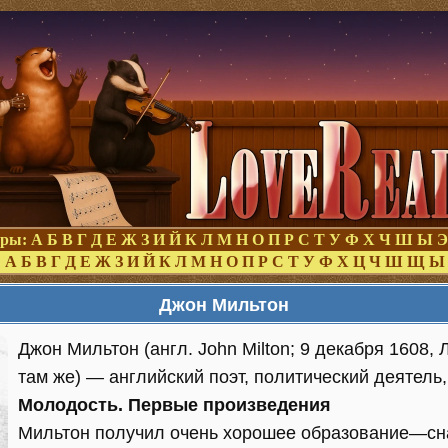
оры:
А
Б
В
Г
Д
Е
Ж
З
И
Й
К
Л
М
Н
О
П
Р
С
Т
У
Ф
Х
Ч
Ш
Ы
Э
:
А
Б
В
Г
Д
Е
Ж
З
И
Й
К
Л
М
Н
О
П
Р
С
Т
У
Ф
Х
Ц
Ч
Ш
Щ
Ы
Джон Мильтон
Джон Мильтон (англ. John Milton; 9 декабря 1608,
там же) — английский поэт, политический деятель
Молодость. Первые произведения
Мильтон получил очень хорошее образование—сна