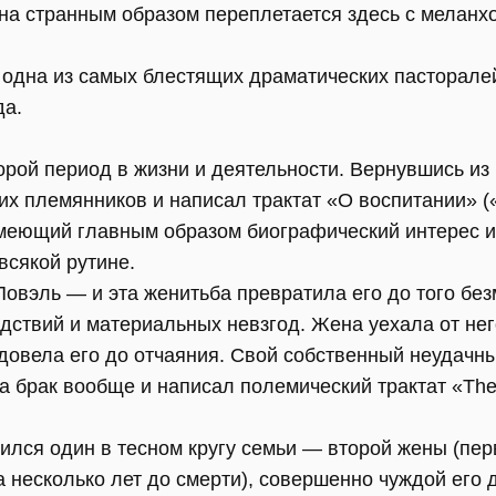
а странным образом переплетается здесь с меланхо
 одна из самых блестящих драматических пасторалей
да.
орой период в жизни и деятельности. Вернувшись из
х племянников и написал трактат «О воспитании» («Tr
, имеющий главным образом биографический интерес
всякой рутине.
Повэль — и эта женитьба превратила его до того бе
ствий и материальных невзгод. Жена уехала от него
 довела его до отчаяния. Свой собственный неудачн
 брак вообще и написал полемический трактат «The Do
ился один в тесном кругу семьи — второй жены (пер
 несколько лет до смерти), совершенно чуждой его 