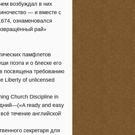
 чем возбуждал в них
иночество — и вместе с
1674, ознаменовался
Возвращённый рай»
тических памфлетов
ши поэта и о блеске его
ав посвящена требованию
 Liberty of unlicensed
g Church Discipline in
ледний—(«A ready and easy
 всё течение английской
твенного секретаря для