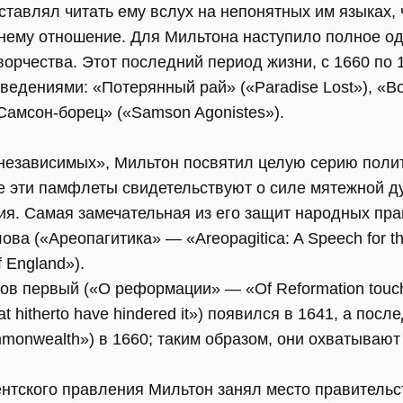
ставлял читать ему вслух на непонятных им языках,
нему отношение. Для Мильтона наступило полное од
орчества. Этот последний период жизни, с 1660 по 
ведениями: «Потерянный рай» («Paradise Lost»), «
«Самсон-борец» («Samson Agonistes»).
независимых», Мильтон посвятил целую серию поли
е эти памфлеты свидетельствуют о силе мятежной ду
ия. Самая замечательная из его защит народных пр
ва («Ареопагитика» — «Areopagitica: A Speech for the
f England»).
в первый («О реформации» — «Of Reformation touchin
at hitherto have hindered it») появился в 1641, а пос
ommonwealth») в 1660; таким образом, они охватывают
нтского правления Мильтон занял место правительс