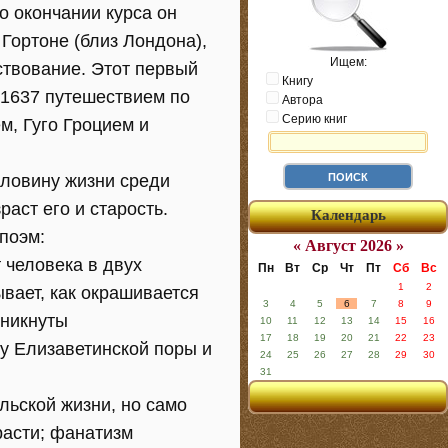
 окончании курса он
 Гортоне (близ Лондона),
Ищем:
твование. Этот первый
Книгу
1637 путешествием по
Автора
Серию книг
м, Гуго Гроцием и
ловину жизни среди
аст его и старость.
Календарь
поэм:
« Август 2026 »
т человека в двух
Пн
Вт
Ср
Чт
Пт
Сб
Вс
1
2
вает, как окрашивается
3
4
5
6
7
8
9
оникнуты
10
11
12
13
14
15
16
17
18
19
20
21
22
23
у Елизаветинской поры и
24
25
26
27
28
29
30
31
льской жизни, но само
расти; фанатизм