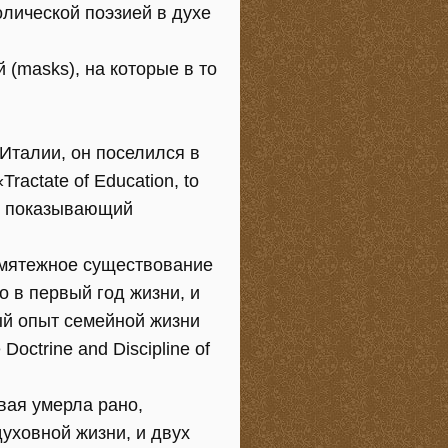
лической поэзией в духе
 (masks), на которые в то
 Италии, он поселился в
actate of Education, to
 и показывающий
змятежное существование
 в первый год жизни, и
ый опыт семейной жизни
ctrine and Discipline of
вая умерла рано,
духовной жизни, и двух