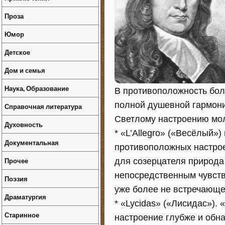
Проза
Юмор
Детское
Дом и семья
Наука, Образование
В противоположность бол
полной душевной гармони
Справочная литература
Светлому настроению мол
Духовность
* «L’Allegro» («Весёлый»)
Документальная
противоположных настроен
Прочее
для созерцателя природа
непосредственным чувств
Поэзия
уже более не встречающе
Драматургия
* «Lycidas» («Лисидас»).
Старинное
настроение глубже и обн