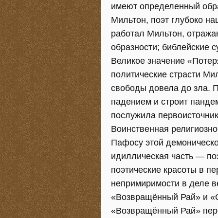
имеют определенный обра
Мильтон, поэт глубоко на
работал Мильтон, отражаю
образности; библейские с
Великое значение «Потер
политические страсти Ми
свободы довела до зла. 
падением и строит панде
послужила первоисточник
Воинственная религиозно
Пафосу этой демоническо
идиллическая часть — по
поэтические красоты в пе
непримиримости в деле ве
«Возвращённый Рай» и «
«Возвращённый Рай» пере