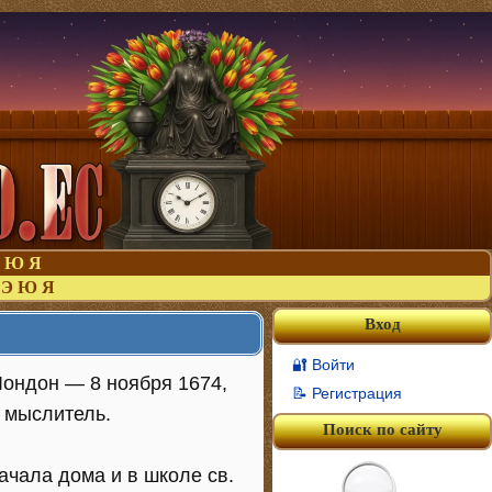
Ю
Я
Э
Ю
Я
Вход
🔐 Войти
 Лондон — 8 ноября 1674,
📝 Регистрация
, мыслитель.
Поиск по сайту
чала дома и в школе св.