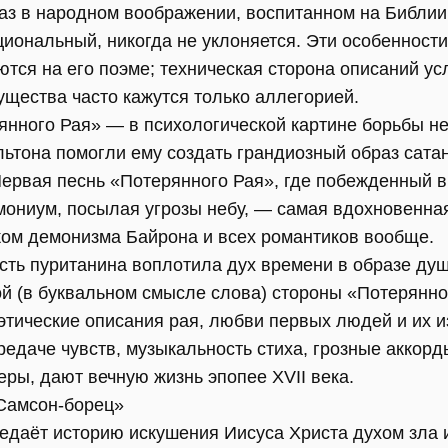
з в народном воображении, воспитанном на Библии,
циональный, никогда не уклоняется. Эти особенност
тся на его поэме; техническая сторона описаний ус
ущества часто кажутся только аллегорией.
янного Рая» — в психологической картине борьбы не
льтона помогли ему создать грандиозный образ сата
Первая песнь «Потерянного Рая», где побежденный в
мониум, посылая угрозы небу, — самая вдохновенная
ом демонизма Байрона и всех романтиков вообще.
сть пуританина воплотила дух времени в образе душ
й (в буквальном смысле слова) стороны «Потерянног
этические описания рая, любви первых людей и их 
редаче чувств, музыкальность стиха, грозные аккорд
ры, дают вечную жизнь эпопее XVII века.
Самсон-борец»
даёт историю искушения Иисуса Христа духом зла 