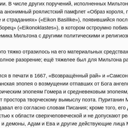
ии. В числе других поручений, исполненных Мильтон
 на анонимный роялистский памфлет «Образ короля, 
 и страданиях» («Eikon Basilike»), появившийся посл
орец» («Eikonoklastes»), в котором остроумно поби
мика Мильтона с другими политическими и религио
это тяжко отразилось на его материальных средствах
олное разорение; ещё тяжелее был для Мильтона ра
ся в печати в 1667, «Возвращённый рай» и «Самсон
анская эпопея о возмущении отпавших от Бога ангел
оическим эпопеям Гомера и средневековым эпопеям,
т простора творческому вымыслу поэта. Пуританин 
давал его согласно словам Писания; кроме того, ег
тью к области сверхчеловеческой и не допускают ре
ы и демоны, Адам и Ева и другие действующие лица