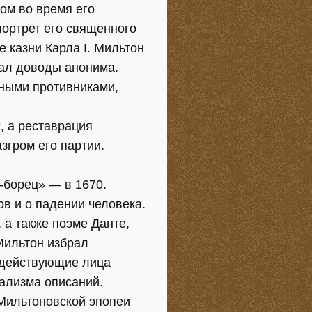
ом во время его
портрет его священного
е казни Карла I. Мильтон
вал доводы анонима.
зными противниками,
, а реставрация
згром его партии.
-борец» — в 1670.
ов и о падении человека.
 а также поэме Данте,
Мильтон избрал
о действующие лица
ализма описаний.
 Мильтоновской эпопеи