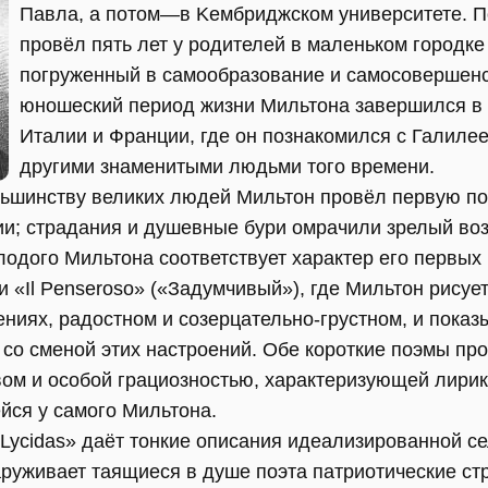
Павла, а потом—в Kембриджском университете. По
провёл пять лет у родителей в маленьком городке
погруженный в самообразование и самосовершенс
юношеский период жизни Мильтона завершился в 
Италии и Франции, где он познакомился с Галилее
другими знаменитыми людьми того времени.
ьшинству великих людей Мильтон провёл первую по
и; страдания и душевные бури омрачили зрелый возр
одого Мильтона соответствует характер его первых 
 и «Il Penseroso» («Задумчивый»), где Мильтон рисуе
иях, радостном и созерцательно-грустном, и показы
 со сменой этих настроений. Обе короткие поэмы пр
ом и особой грациозностью, характеризующей лирик
йся у самого Мильтона.
 «Lycidas» даёт тонкие описания идеализированной се
аруживает таящиеся в душе поэта патриотические ст