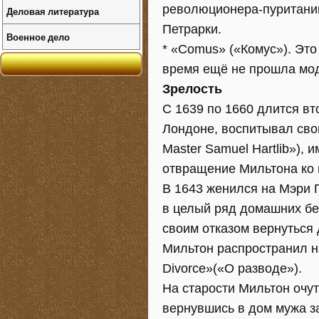
революционера-пуританин
Деловая литература
Петрарки.
Военное дело
* «Comus» («Комус»). Это
время ещё не прошла мо
Зрелость
С 1639 по 1660 длится вт
Лондоне, воспитывал свои
Master Samuel Hartlib»)
отвращение Мильтона ко 
В 1643 женился на Мэри 
в целый ряд домашних бед
своим отказом вернуться
Мильтон распространил на
Divorce»(«О разводе»).
На старости Мильтон очут
вернувшись в дом мужа за