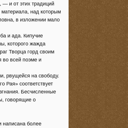
 — и от этих традиций
и материала, над которым
ловна, в изложении мало
ба и ада. Кипучие
ны, которого жажда
раг Творца горд своим
 во всей поэме и
и, рвущейся на свободу.
о Рая» соответствует
изгнания. Бесчисленные
ы, говорящие о
и написана более