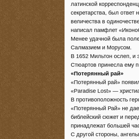
латинской корреспонденц
секретарства, был ответ
величества в одиночестве
написал памфлет «Иконоб
Менее удачной была поле
Салмазием и Морусом.
В 1652 Мильтон ослеп, и 
Стюартов принесла ему п
«Потерянный рай»
«Потерянный рай» появил
«Paradise Lost» — христи
В противоположность гер
«Потерянный Рай» не дае
библейский сюжет и пере
принадлежат большей час
С другой стороны, ангел