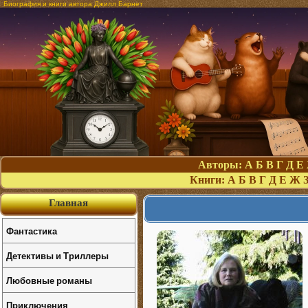
Биография и книги автора Джилл Барнет
Авторы:
А
Б
В
Г
Д
Е
Книги:
А
Б
В
Г
Д
Е
Ж
Главная
Фантастика
Детективы и Триллеры
Любовные романы
Приключения