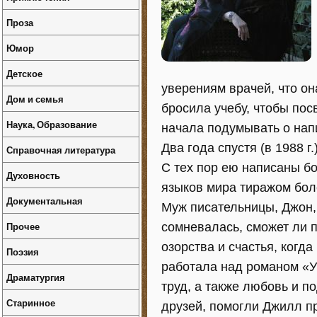
Проза
Юмор
Детское
уверениям врачей, что он
Дом и семья
бросила учебу, чтобы пос
Наука, Образование
начала подумывать о нап
Два года спустя (в 1988 г
Справочная литература
С тех пор ею написаны б
Духовность
языков мира тиражом боле
Документальная
Муж писательницы, Джон, 
Прочее
сомневалась, сможет ли п
озорства и счастья, когда
Поэзия
работала над романом «У
Драматургия
труд, а также любовь и п
Старинное
друзей, помогли Джилл пр