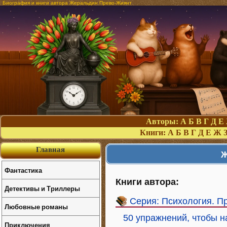
Биография и книги автора Жеральдин Прево-Жиянт
Авторы:
А
Б
В
Г
Д
Е
Книги:
А
Б
В
Г
Д
Е
Ж
Главная
Ж
Фантастика
Книги автора:
Детективы и Триллеры
Серия: Психология. П
Любовные романы
50 упражнений, чтобы 
Приключения