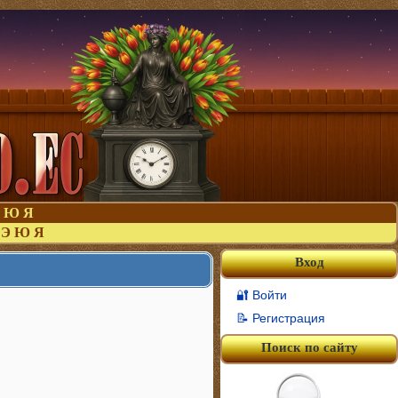
Ю
Я
Э
Ю
Я
Вход
🔐 Войти
📝 Регистрация
Поиск по сайту