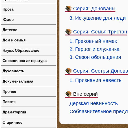
Серия: Донованы
Проза
3. Искушение для леди
Юмор
Детское
Серия: Семья Тристан
Дом и семья
1. Греховный намек
2. Герцог и служанка
Наука, Образование
3. Сезон обольщения
Справочная литература
Духовность
Серия: Сестры Донова
1. Признания невесты
Документальная
Прочее
Вне серий
Поэзия
Дерзкая невинность
Соблазнительное пред
Драматургия
Старинное