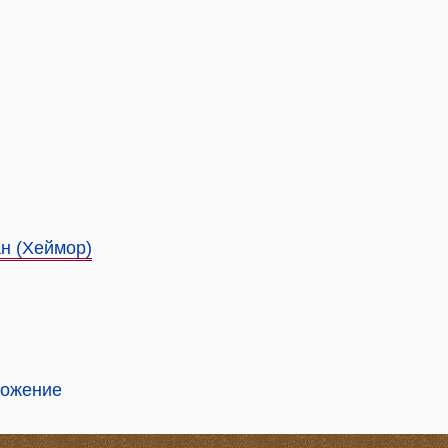
н (Хеймор)
ложение