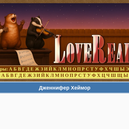
оры:
А
Б
В
Г
Д
Е
Ж
З
И
Й
К
Л
М
Н
О
П
Р
С
Т
У
Ф
Х
Ч
Ш
Ы
Э
:
А
Б
В
Г
Д
Е
Ж
З
И
Й
К
Л
М
Н
О
П
Р
С
Т
У
Ф
Х
Ц
Ч
Ш
Щ
Ы
Дженнифер Хеймор