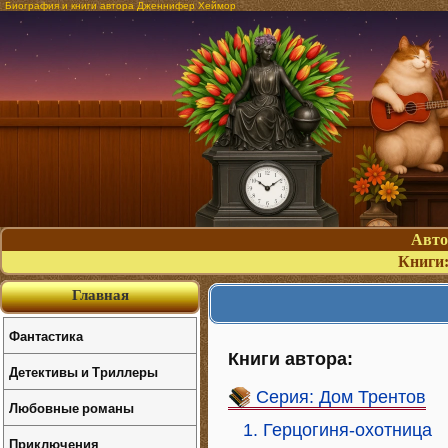
Биография и книги автора Дженнифер Хеймор
Авт
Книги
Главная
Фантастика
Книги автора:
Детективы и Триллеры
Серия: Дом Трентов
Любовные романы
1. Герцогиня-охотница
Приключения