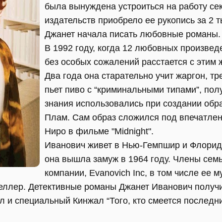
была вынуждена устроиться на работу се
издательств приобрело ее рукопись за 2 
Джанет начала писать любовные романы.
В 1992 году, когда 12 любовных произвед
без особых сожалений расстается с этим 
Два года она старательно учит жаргон, тр
пьет пиво с “криминальными типами”, по
знания использовались при создании обр
Плам. Сам образ сложился под впечатлен
Ниро в фильме "Midnight".
Иванович живет в Нью-Гемпшир и Флорида
она вышла замуж в 1964 году. Члены семь
компании, Evanovich Inc, в том числе ее м
Геллер. Детективные романы Джанет Иванович получи
 и специальный Кинжал “Того, кто смеется последни