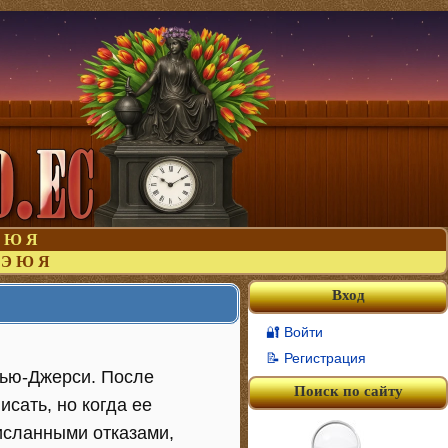
Ю
Я
Э
Ю
Я
Вход
🔐 Войти
📝 Регистрация
Нью-Джерси. После
Поиск по сайту
сать, но когда ее
исланными отказами,