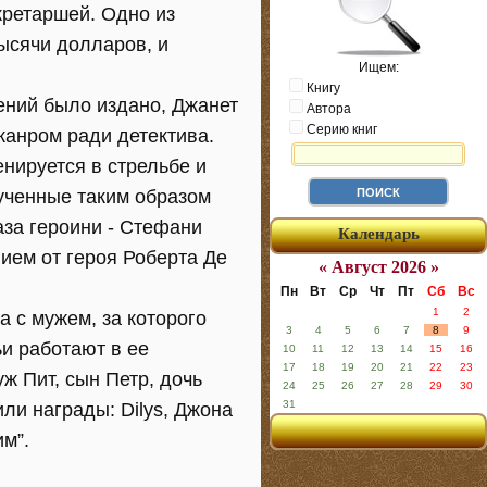
кретаршей. Одно из
тысячи долларов, и
Ищем:
Книгу
ений было издано, Джанет
Автора
Серию книг
жанром ради детектива.
енируется в стрельбе и
лученные таким образом
аза героини - Стефани
Календарь
ием от героя Роберта Де
« Август 2026 »
Пн
Вт
Ср
Чт
Пт
Сб
Вс
1
2
 с мужем, за которого
3
4
5
6
7
8
9
и работают в ее
10
11
12
13
14
15
16
17
18
19
20
21
22
23
уж Пит, сын Петр, дочь
24
25
26
27
28
29
30
31
ли награды: Dilys, Джона
м”.