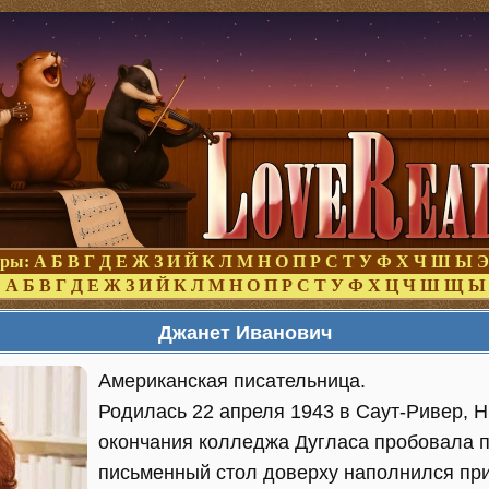
оры:
А
Б
В
Г
Д
Е
Ж
З
И
Й
К
Л
М
Н
О
П
Р
С
Т
У
Ф
Х
Ч
Ш
Ы
Э
:
А
Б
В
Г
Д
Е
Ж
З
И
Й
К
Л
М
Н
О
П
Р
С
Т
У
Ф
Х
Ц
Ч
Ш
Щ
Ы
Джанет Иванович
Американская писательница.
Родилась 22 апреля 1943 в Саут-Ривер, 
окончания колледжа Дугласа пробовала пи
письменный стол доверху наполнился пр