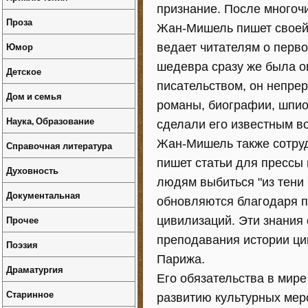
признание. После многоч
Проза
Жан-Мишель пишет своей 
Юмор
ведает читателям о перво
шедевра сразу же была о
Детское
писательством, он непре
Дом и семья
романы, биографии, шпио
Наука, Образование
сделали его известным в
Жан-Мишель также сотруд
Справочная литература
пишет статьи для прессы
Духовность
людям выбиться "из тени 
Документальная
обновляются благодаря п
Прочее
цивилизаций. Эти знания
преподавания истории ци
Поэзия
Парижа.
Драматургия
Его обязательства в мире
Старинное
развитию культурных мер