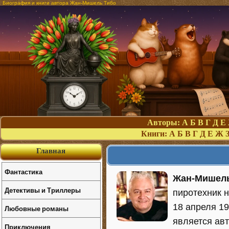
Биография и книги автора Жан-Мишель Тибо
Авторы:
А
Б
В
Г
Д
Е
Книги:
А
Б
В
Г
Д
Е
Ж
Главная
Фантастика
Жан-Мишель
Детективы и Триллеры
пиротехник 
18 апреля 19
Любовные романы
является ав
Приключения