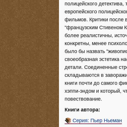
полицейского детектива, 
европейского полицейско
фильмов. Критики после 
"французским Стивеном К
более реалистичны, исто
конкретны, менее психол
было бы назвать "живописц
своеобразная эстетика на
детали. Соединенные стр
складываются в завораж
книги почти до самого фи
хэппи-эндом и который, ч
повествование.
Книги автора:
Серия: Пьер Ньеман