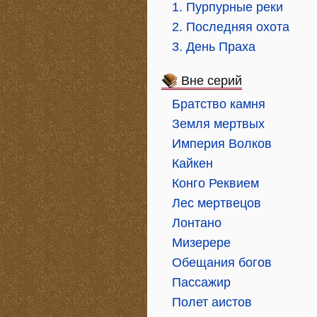
1. Пурпурные реки
2. Последняя охота
3. День Праха
Вне серий
Братство камня
Земля мертвых
Империя Волков
Кайкен
Конго Реквием
Лес мертвецов
Лонтано
Мизерере
Обещания богов
Пассажир
Полет аистов