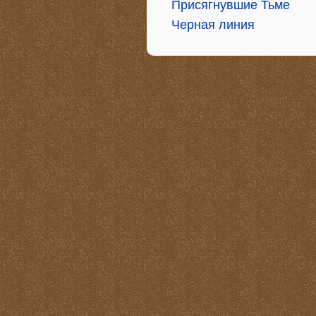
Присягнувшие Тьме
Черная линия