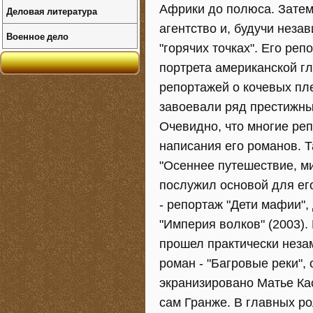
Африки до полюса. Затем
Деловая литература
агентство и, будучи нез
Военное дело
"горячих точках". Его реп
портрета американской г
репортажей о кочевых пле
завоевали ряд престижны
Очевидно, что многие ре
написания его романов. Т
"Осеннее путешествие, ми
послужил основой для его
- репортаж "Дети мафии",
"Империя волков" (2003).
прошел практически неза
роман - "Багровые реки",
экранизировано Матье Кас
сам Гранже. В главных р