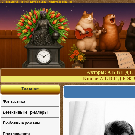
Биография и книги автора Жан-Кристоф Гранже
Авторы:
А
Б
В
Г
Д
Е
Книги:
А
Б
В
Г
Д
Е
Ж
Главная
Фантастика
Детективы и Триллеры
Любовные романы
Приключения