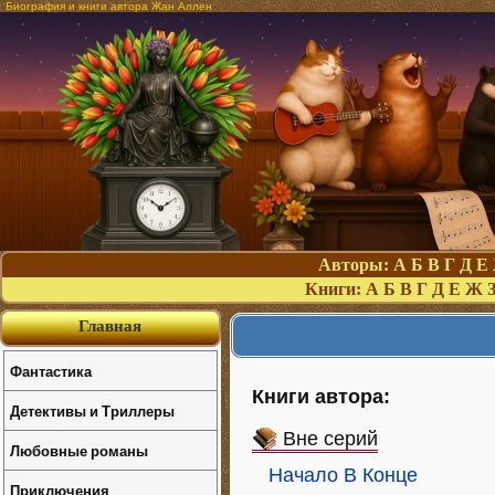
Биография и книги автора Жан Аллен
Авторы:
А
Б
В
Г
Д
Е
Книги:
А
Б
В
Г
Д
Е
Ж
Главная
Фантастика
Книги автора:
Детективы и Триллеры
Вне серий
Любовные романы
Начало В Конце
Приключения