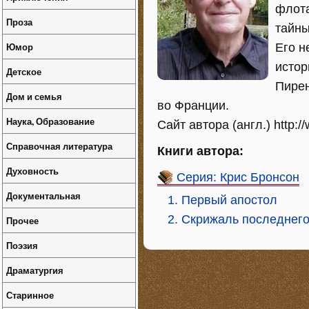
флота
Проза
тайны
Юмор
Его н
истор
Детское
Пирен
Дом и семья
во Франции.
Наука, Образование
Сайт автора (англ.) http:
Справочная литература
Книги автора:
Духовность
Серия: Крис Бронсон
Документальная
1. Первый апостол
2. Скрижаль последнего
Прочее
Поэзия
Драматургия
Старинное