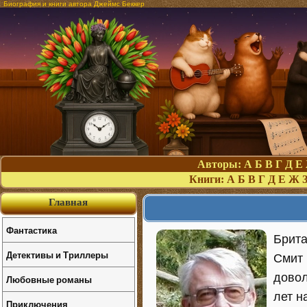
Биография и книги автора Джеймс Беккер
Авторы:
А
Б
В
Г
Д
Е
Книги:
А
Б
В
Г
Д
Е
Ж
Главная
Фантастика
Брита
Детективы и Триллеры
Смит 
довол
Любовные романы
лет н
Приключения