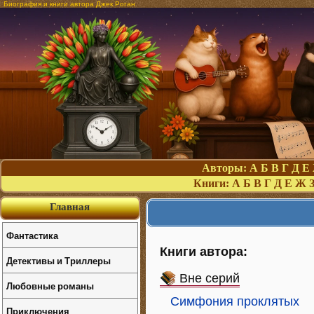
Биография и книги автора Джек Роган
Авторы:
А
Б
В
Г
Д
Е
Книги:
А
Б
В
Г
Д
Е
Ж
Главная
Фантастика
Книги автора:
Детективы и Триллеры
Вне серий
Любовные романы
Симфония проклятых
Приключения