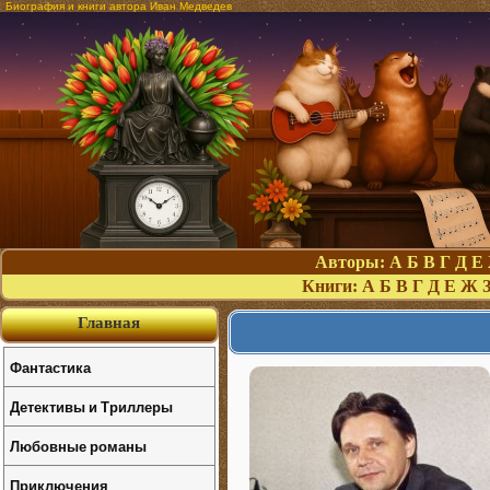
Биография и книги автора Иван Медведев
Авторы:
А
Б
В
Г
Д
Е
Книги:
А
Б
В
Г
Д
Е
Ж
Главная
Фантастика
Детективы и Триллеры
Любовные романы
Приключения