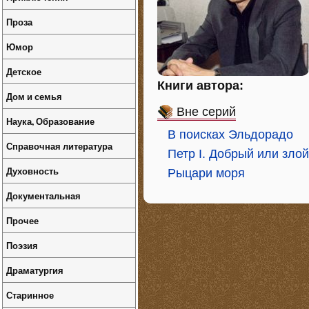
Проза
Юмор
Детское
Книги автора:
Дом и семья
Вне серий
Наука, Образование
В поисках Эльдорадо
Справочная литература
Петр I. Добрый или зло
Духовность
Рыцари моря
Документальная
Прочее
Поэзия
Драматургия
Старинное