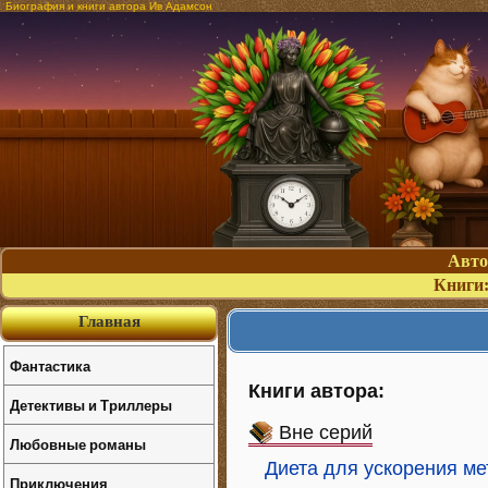
Биография и книги автора Ив Адамсон
Авт
Книги
Главная
Фантастика
Книги автора:
Детективы и Триллеры
Вне серий
Любовные романы
Диета для ускорения м
Приключения