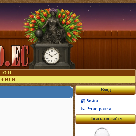
Ю
Я
Э
Ю
Я
Вход
🔐 Войти
📝 Регистрация
Поиск по сайту