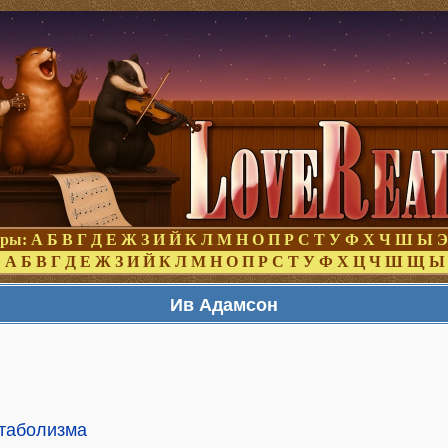
оры:
А
Б
В
Г
Д
Е
Ж
З
И
Й
К
Л
М
Н
О
П
Р
С
Т
У
Ф
Х
Ч
Ш
Ы
Э
:
А
Б
В
Г
Д
Е
Ж
З
И
Й
К
Л
М
Н
О
П
Р
С
Т
У
Ф
Х
Ц
Ч
Ш
Щ
Ы
Ив Адамсон
етаболизма