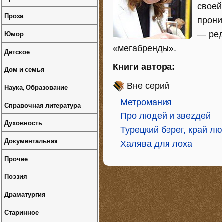
своей
Проза
прони
Юмор
— ред
«мегабренды».
Детское
Книги автора:
Дом и семья
Вне серий
Наука, Образование
Метромания
Справочная литература
Про людей и звеzдей
Духовность
Турецкий берег, край л
Документальная
Халява для лоха
Прочее
Поэзия
Драматургия
Старинное