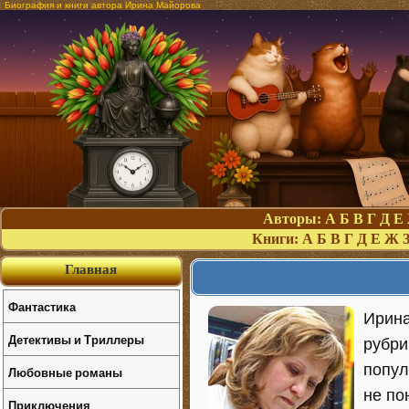
Биография и книги автора Ирина Майорова
Авторы:
А
Б
В
Г
Д
Е
Книги:
А
Б
В
Г
Д
Е
Ж
Главная
Фантастика
Ирина
Детективы и Триллеры
рубри
попул
Любовные романы
не по
Приключения