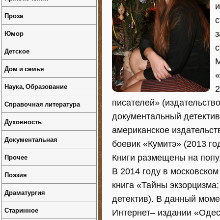
и
Проза
с
Юмор
з
с
Детское
М
Дом и семья
«
Наука, Образование
2
писателей» (издательство
Справочная литература
документальный детектив)
Духовность
американское издательств
Документальная
боевик «Кумитэ» (2013 г
Прочее
Книги размещены на попу
В 2014 году в московском
Поэзия
книга «Тайны экзорцизма:
Драматургия
детектив). В данный моме
Старинное
Интернет– издании «Одесс