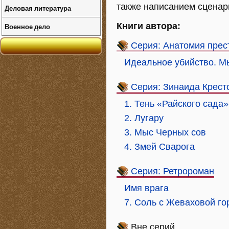
также написанием сценар
Деловая литература
Книги автора:
Военное дело
Серия: Анатомия прес
Идеальное убийство. Мы
Серия: Зинаида Крест
1. Тень «Райского сада
2. Лугару
3. Мыс Черных сов
4. Змей Сварога
Серия: Ретророман
Имя врага
7. Соль с Жеваховой го
Вне серий