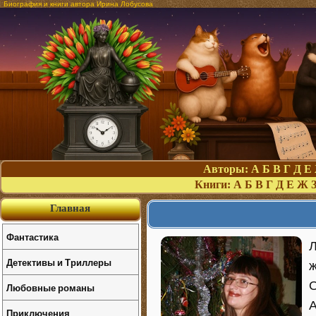
Биография и книги автора Ирина Лобусова
Авторы:
А
Б
В
Г
Д
Е
Книги:
А
Б
В
Г
Д
Е
Ж
Главная
Фантастика
Л
Детективы и Триллеры
ж
О
Любовные романы
А
Приключения