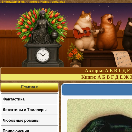
Биография и книги автора Ирина Горбачева
Авторы:
А
Б
В
Г
Д
Е
Книги:
А
Б
В
Г
Д
Е
Ж
Главная
Фантастика
Детективы и Триллеры
Любовные романы
Приключения