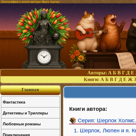
Биография и книги автора Ирен Адлер
Авторы:
А
Б
В
Г
Д
Е
Книги:
А
Б
В
Г
Д
Е
Ж
Главная
Фантастика
Книги автора:
Детективы и Триллеры
Серия: Шерлок Холмс.
Любовные романы
1. Шерлок, Люпен и я. 
Приключения