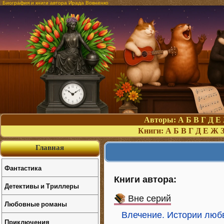
Биография и книги автора Ирада Вовненко
Авторы:
А
Б
В
Г
Д
Е
Книги:
А
Б
В
Г
Д
Е
Ж
Главная
Фантастика
Книги автора:
Детективы и Триллеры
Вне серий
Любовные романы
Влечение. Истории люб
Приключения