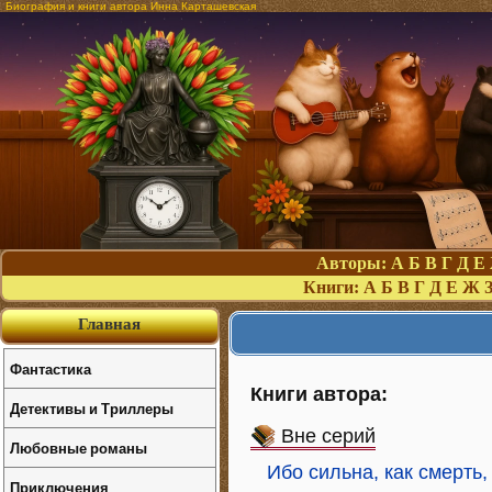
Биография и книги автора Инна Карташевская
Авторы:
А
Б
В
Г
Д
Е
Книги:
А
Б
В
Г
Д
Е
Ж
Главная
Фантастика
Книги автора:
Детективы и Триллеры
Вне серий
Любовные романы
Ибо сильна, как смерть
Приключения