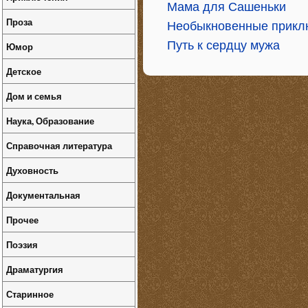
Мама для Сашеньки
Проза
Необыкновенные приклю
Путь к сердцу мужа
Юмор
Детское
Дом и семья
Наука, Образование
Справочная литература
Духовность
Документальная
Прочее
Поэзия
Драматургия
Старинное