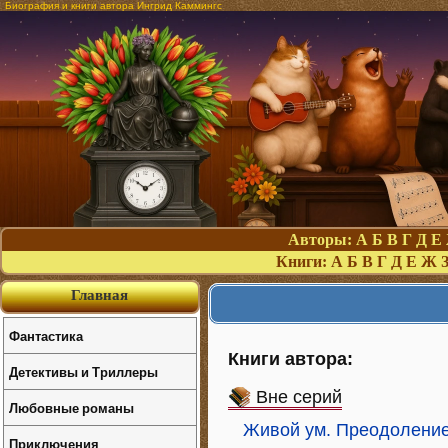
Биография и книги автора Ингрид Каммингс
Авторы:
А
Б
В
Г
Д
Е
Книги:
А
Б
В
Г
Д
Е
Ж
Главная
Фантастика
Книги автора:
Детективы и Триллеры
Вне серий
Любовные романы
Живой ум. Преодоление
Приключения