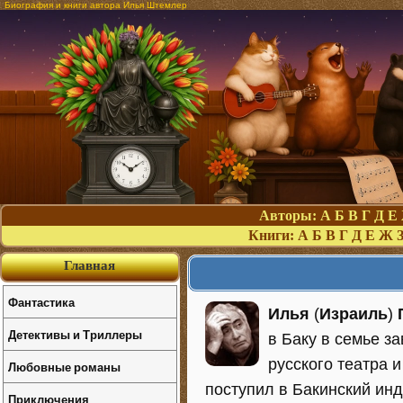
Биография и книги автора Илья Штемлер
Авторы:
А
Б
В
Г
Д
Е
Книги:
А
Б
В
Г
Д
Е
Ж
Главная
Фантастика
Илья
(
Израиль
)
Детективы и Триллеры
в Баку в семье з
русского театра 
Любовные романы
поступил в Бакинский инд
Приключения