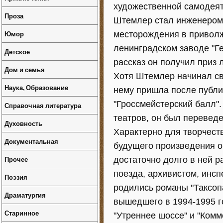
художественной самодеяте
Проза
Штемлер стал инженером
Юмор
месторождения в приволжс
ленинградском заводе "Ге
Детское
рассказ он получил приз 
Дом и семья
Хотя Штемлер начинал сво
Наука, Образование
нему пришла после публи
"Гроссмейстерский балл"
Справочная литература
театров, он был переведе
Духовность
Характерно для творчеств
Документальная
будущего произведения он
Прочее
достаточно долго в ней р
поезда, архивистом, инсп
Поэзия
родились романы "Таксопар
Драматургия
вышедшего в 1994-1995 
Старинное
"Утреннее шоссе" и "Ком