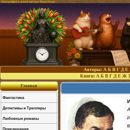
Биография и книги автора Илья Ильф
Авторы:
А
Б
В
Г
Д
Е
Книги:
А
Б
В
Г
Д
Е
Ж
Главная
Фантастика
Детективы и Триллеры
А
Любовные романы
в
Приключения