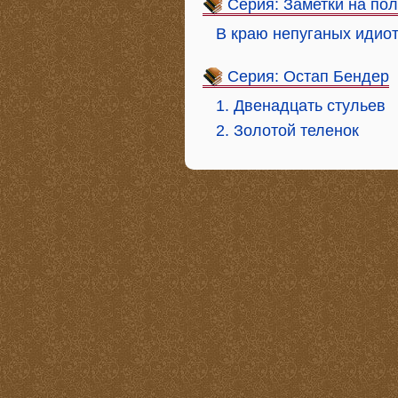
Серия: Заметки на по
В краю непуганых идио
Серия: Остап Бендер
1. Двенадцать стульев
2. Золотой теленок