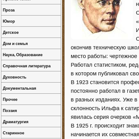
н
Проза
С
Юмор
«
И
Детское
О
Дом и семья
окончив техническую школ
Наука, Образование
место работы: чертежное
Работал статистиком, ре
Справочная литература
в котором публиковал сво
Духовность
В 1923 становится профе
Документальная
постоянно работал в газе
Прочее
в разных изданиях. Уже в
склонность Ильфа к сати
Поэзия
явилась серия очерков «М
Драматургия
В 1925 г. происходит зна
Старинное
начинается их совместная