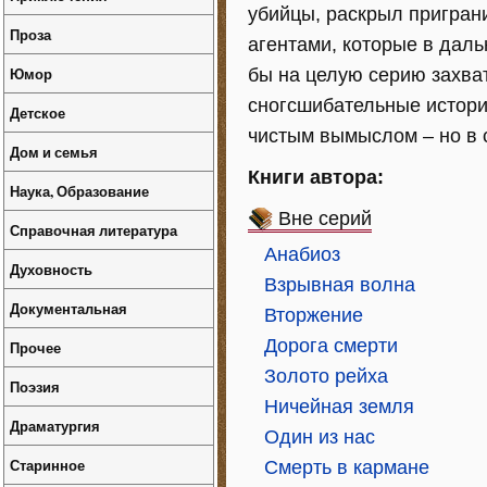
убийцы, раскрыл пригран
Проза
агентами, которые в дал
Юмор
бы на целую серию захва
сногсшибательные истори
Детское
чистым вымыслом – но в 
Дом и семья
Книги автора:
Наука, Образование
Вне серий
Справочная литература
Анабиоз
Духовность
Взрывная волна
Документальная
Вторжение
Дорога смерти
Прочее
Золото рейха
Поэзия
Ничейная земля
Драматургия
Один из нас
Старинное
Смерть в кармане