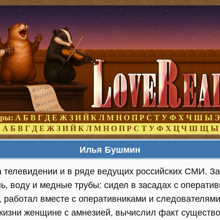
оры:
А
Б
В
Г
Д
Е
Ж
З
И
Й
К
Л
М
Н
О
П
Р
С
Т
У
Ф
Х
Ч
Ш
Ы
Э
:
А
Б
В
Г
Д
Е
Ж
З
И
Й
К
Л
М
Н
О
П
Р
С
Т
У
Ф
Х
Ц
Ч
Ш
Щ
Ы
Илья Бушмин
 телевидении и в ряде ведущих российских СМИ. З
, воду и медные трубы: сидел в засадах с оператив
, работал вместе с оперативниками и следователями
 жизни женщине с амнезией, вычислил факт существо