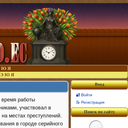
Ю
Я
Э
Ю
Я
Вход
🔐 Войти
а время работы
📝 Регистрация
никами, участвовал в
Поиск по сайту
 на местах преступлений.
вания в городе серийного