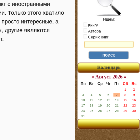
икт с иностранными
и. Только этого хватило
Ищем:
 просто интересные, а
Книгу
х, другие являются
Автора
Серию книг
т.
Календарь
« Август 2026 »
Пн
Вт
Ср
Чт
Пт
Сб
Вс
1
2
3
4
5
6
7
8
9
10
11
12
13
14
15
16
17
18
19
20
21
22
23
24
25
26
27
28
29
30
31