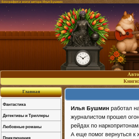
Биография и книги автора Илья Бушмин
Авт
Книги
Главная
Фантастика
Илья Бушмин
работал на
Детективы и Триллеры
журналистом прошел огонь
рейдах по наркопритонам
Любовные романы
А еще помог вернуться к
Приключения