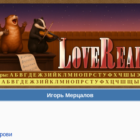
оры:
А
Б
В
Г
Д
Е
Ж
З
И
Й
К
Л
М
Н
О
П
Р
С
Т
У
Ф
Х
Ч
Ш
Ы
Э
:
А
Б
В
Г
Д
Е
Ж
З
И
Й
К
Л
М
Н
О
П
Р
С
Т
У
Ф
Х
Ц
Ч
Ш
Щ
Ы
Игорь Мерцалов
крови