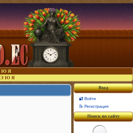
Ю
Я
Э
Ю
Я
Вход
🔐 Войти
📝 Регистрация
Поиск по сайту