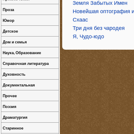
Земля Забытых Имен
Проза
Новейшая оптография и
Схаас
Юмор
Три дня без чародея
Детское
Я, Чудо-юдо
Дом и семья
Наука, Образование
Справочная литература
Духовность
Документальная
Прочее
Поэзия
Драматургия
Старинное