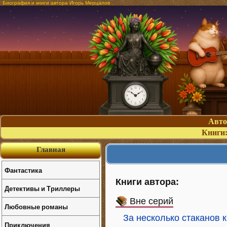
Биография и книги автора Игорь Мерцалов
Авт
Книги
Главная
Фантастика
Книги автора:
Детективы и Триллеры
Вне серий
Любовные романы
За несколько стаканов 
Приключения