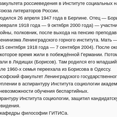
акультета россиеведения в Институте социальных н
оюза литераторов России.
одился 26 апреля 1947 года в Берлине. Отец — Бор
евраля 1918 года — 9 октября 2000 года) — участн
ойны, полковник, после выхода на пенсию преподав
енинизма Ленинградского горного института. Мать
15 сентября 1918 года — 7 сентября 2004). После о
екоторое время жили в побеждённой Германии. Пото
вали в Лядищах (Борисов). Там родился его младши
ле 1960-х семья переехала из Борисова в Одессу.
ософский факультет Ленинградского государственног
уплении в аспирантуру Института социологии акаде
невозможности обучения беспартийных.
пирантуру Института социологии, защитил кандидатс
евидения.
т кафедры философии ГИТИСа.