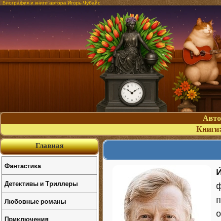
Биография и книги автора Игорь Чубайс
Авт
Книги
Главная
Фантастика
И
Детективы и Триллеры
ф
п
Любовные романы
о
Приключения