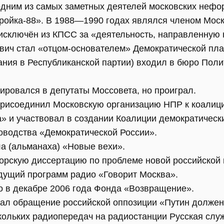
одним из самых заметных деятелей московских неф
ройка-88». В 1988—1990 годах являлся членом Мос
 исключён из КПСС за «деятельность, направленную 
ович стал «отцом-основателем» Демократической пл
ания в Республиканской партии) входил в бюро Пол
ировался в депутаты Моссовета, но проиграл.
присоединил Московскую организацию НПР к коалици
» и участвовал в создании Коалиции демократическ
оводства «Демократической России».
а (альманаха) «Новые вехи».
торскую диссертацию по проблеме новой российской 
дущий программ радио «Говорит Москва».
о в декабре 2006 года Фонда «Возвращение».
сал обращение российской оппозиции «Путин должен
кольких радиопередач на радиостанции Русская служ