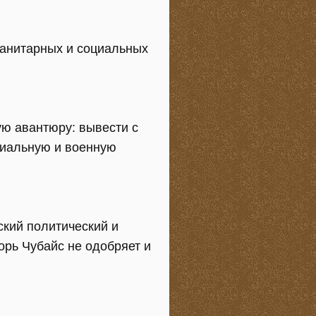
манитарных и социальных
ую авантюру: вывести с
риальную и военную
ский политический и
орь Чубайс не одобряет и