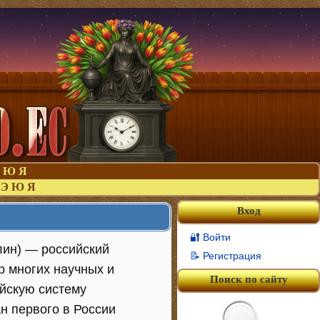
Ю
Я
Э
Ю
Я
Вход
🔐 Войти
лин) — российский
📝 Регистрация
р многих научных и
Поиск по сайту
ийскую систему
н первого в России