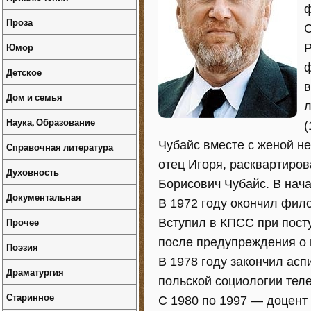
ф
Проза
С
Юмор
Р
ф
Детское
в
Дом и семья
л
Наука, Образование
(
Чубайс вместе с женой н
Справочная литература
отец Игоря, расквартиро
Духовность
Борисович Чубайс. В нача
Документальная
В 1972 году окончил фил
Прочее
Вступил в КПСС при пост
после предупреждения о 
Поэзия
В 1978 году закончил ас
Драматургия
польской социологии тел
Старинное
С 1980 по 1997 — доцен