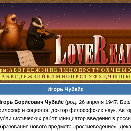
оры:
А
Б
В
Г
Д
Е
Ж
З
И
Й
К
Л
М
Н
О
П
Р
С
Т
У
Ф
Х
Ч
Ш
Ы
Э
:
А
Б
В
Г
Д
Е
Ж
З
И
Й
К
Л
М
Н
О
П
Р
С
Т
У
Ф
Х
Ц
Ч
Ш
Щ
Ы
Игорь Чубайс
́горь Бори́сович Чуба́йс
(род. 26 апреля 1947, Бер
илософ и социолог, доктор философских наук. Авто
ублицистических работ. Инициатор введения в росс
бразования нового предмета «россиеведение». Дека