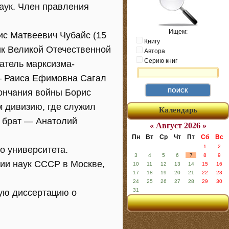
аук. Член правления
Ищем:
ис Матвеевич Чубайс (15
Книгу
ик Великой Отечественной
Автора
Серию книг
атель марксизма-
 — Раиса Ефимовна Сагал
кончания войны Борис
м дивизию, где служил
Календарь
й брат — Анатолий
« Август 2026 »
Пн
Вт
Ср
Чт
Пт
Сб
Вс
1
2
о университета.
3
4
5
6
7
8
9
мии наук СССР в Москве,
10
11
12
13
14
15
16
17
18
19
20
21
22
23
24
25
26
27
28
29
30
31
кую диссертацию о