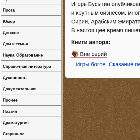
Игорь Бусыгин опубликова
Проза
и крупным бизнесом, мног
Юмор
Сирии, Арабским Эмиратам
В настоящее время пишет 
Детское
Книги автора:
Дом и семья
Вне серий
Наука, Образование
Игры богов. Сказание п
Справочная литература
Духовность
Документальная
Прочее
Поэзия
Драматургия
Старинное