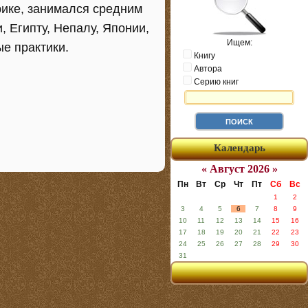
рике, занимался средним
, Египту, Непалу, Японии,
Ищем:
е практики.
Книгу
Автора
Серию книг
Календарь
« Август 2026 »
Пн
Вт
Ср
Чт
Пт
Сб
Вс
1
2
3
4
5
6
7
8
9
10
11
12
13
14
15
16
17
18
19
20
21
22
23
24
25
26
27
28
29
30
31