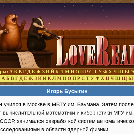
оры:
А
Б
В
Г
Д
Е
Ж
З
И
Й
К
Л
М
Н
О
П
Р
С
Т
У
Ф
Х
Ч
Ш
Ы
Э
:
А
Б
В
Г
Д
Е
Ж
З
И
Й
К
Л
М
Н
О
П
Р
С
Т
У
Ф
Х
Ц
Ч
Ш
Щ
Ы
Игорь Бусыгин
н
учился в Москве в МВТУ им. Баумана. Затем после
т вычислительной математики и кибернетики МГУ им.
 СССР, занимался разработкой систем автоматическ
сследованиями в области ядерной физики.