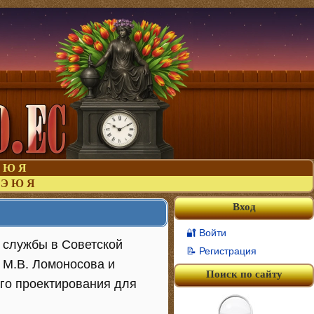
Ю
Я
Э
Ю
Я
Вход
🔐 Войти
 службы в Советской
📝 Регистрация
 М.В. Ломоносова и
Поиск по сайту
ого проектирования для