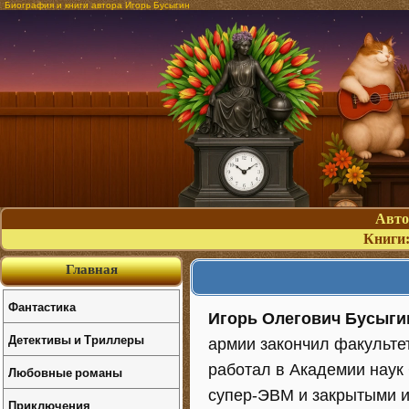
Биография и книги автора Игорь Бусыгин
Авт
Книги
Главная
Фантастика
Игорь Олегович Бусыги
Детективы и Триллеры
армии закончил факульте
работал в Академии наук
Любовные романы
супер-ЭВМ и закрытыми и
Приключения