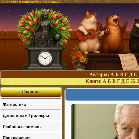
Биография и книги автора Хуго Клаус
Авторы:
А
Б
В
Г
Д
Е
Книги:
А
Б
В
Г
Д
Е
Ж
Главная
Фантастика
Детективы и Триллеры
Любовные романы
Приключения