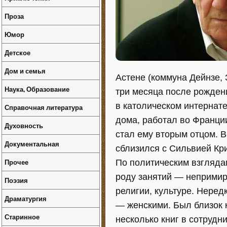
Проза
Юмор
Детское
Дом и семья
Астене (коммуна Дейнзе,
Наука, Образование
три месяца после рождени
в католическом интернат
Справочная литература
дома, работал во Франци
Духовность
стал ему вторым отцом. 
Документальная
сблизился с Сильвией Кри
Прочее
По политическим взгляда
роду занятий — непримир
Поэзия
религии, культуре. Неред
Драматургия
— женскими. Был близок 
Старинное
несколько книг в сотрудн