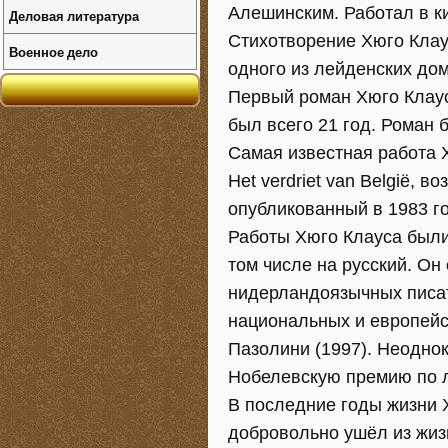
Алешинским. Работал в к
Деловая литература
Стихотворение Хюго Клаус
Военное дело
одного из лейденских дом
Первый роман Хюго Клаус
был всего 21 год. Роман 
Самая известная работа 
Het verdriet van België, 
опубликованный в 1983 го
Работы Хюго Клауса были
том числе на русский. Он
нидерландоязычных писат
национальных и европейс
Пазолини (1997). Неодно
Нобелевскую премию по л
В последние годы жизни 
добровольно ушёл из жиз