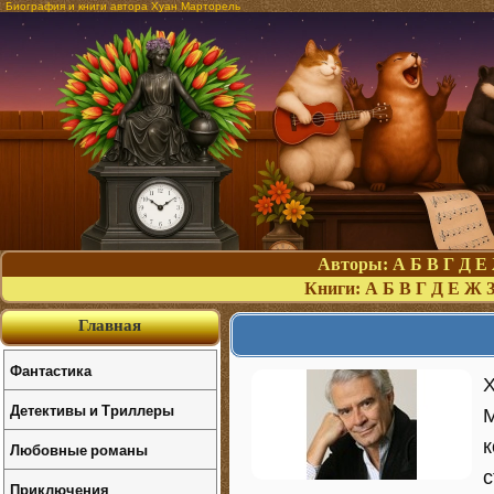
Биография и книги автора Хуан Марторель
Авторы:
А
Б
В
Г
Д
Е
Книги:
А
Б
В
Г
Д
Е
Ж
Главная
Фантастика
Х
Детективы и Триллеры
М
к
Любовные романы
с
Приключения