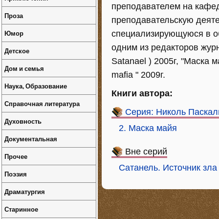
преподавателем на кафед
Проза
преподавательскую деяте
Юмор
специализирующуюся в об
одним из редакторов журна
Детское
Satanael ) 2005г, "Маска м
Дом и семья
mafia " 2009г.
Наука, Образование
Книги автора:
Справочная литература
Серия: Николь Паскал
Духовность
2. Маска майя
Документальная
Вне серий
Прочее
Сатанель. Источник зла
Поэзия
Драматургия
Старинное