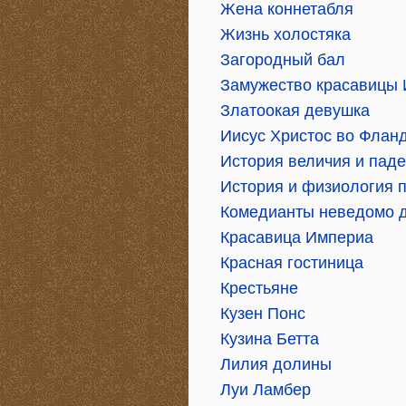
Жена коннетабля
Жизнь холостяка
Загородный бал
Замужество красавицы
Златоокая девушка
Иисус Христос во Флан
История величия и пад
История и физиология 
Комедианты неведомо д
Красавица Империа
Красная гостиница
Крестьяне
Кузен Понс
Кузина Бетта
Лилия долины
Луи Ламбер