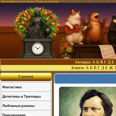
Биография и книги автора Оноре де Бальзак
Авторы:
А
Б
В
Г
Д
Е
Книги:
А
Б
В
Г
Д
Е
Ж
Главная
Фантастика
Детективы и Триллеры
Любовные романы
Приключения