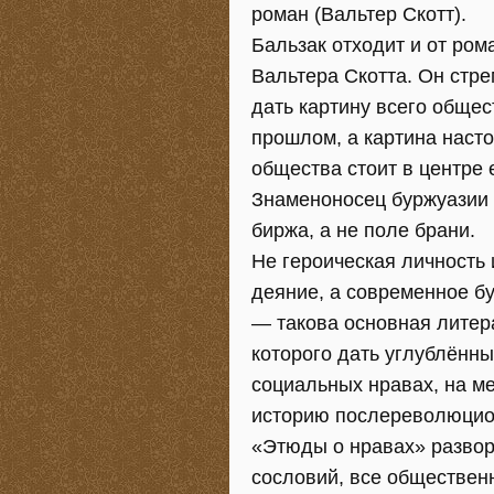
роман (Вальтер Скотт).
Бальзак отходит и от ром
Вальтера Скотта. Он стр
дать картину всего общес
прошлом, а картина наст
общества стоит в центре 
Знаменоносец буржуазии 
биржа, а не поле брани.
Не героическая личность 
деяние, а современное б
— такова основная литера
которого дать углублённы
социальных нравах, на м
историю послереволюцио
«Этюды о нравах» развор
сословий, все обществен