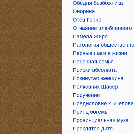
Обедня безбожника
Онорина
Отец Горио
Отчаяние влюбленного
Памела Жиро
Патология общественно
Первые шаги в жизни
Побочная семья
Поиски абсолюта
Покинутая женщина
Полковник Шабер
Поручение
Предисловие к «Челове
Принц богемы
Провинциальная муза
Проклятое дитя