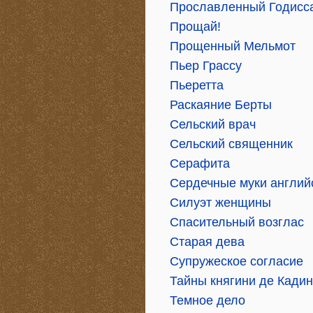
Прославленный Годисс
Прощай!
Прощенный Мельмот
Пьер Грассу
Пьеретта
Раскаяние Берты
Сельский врач
Сельский священник
Серафита
Сердечные муки англий
Силуэт женщины
Спасительный возглас
Старая дева
Супружеское согласие
Тайны княгини де Кади
Темное дело