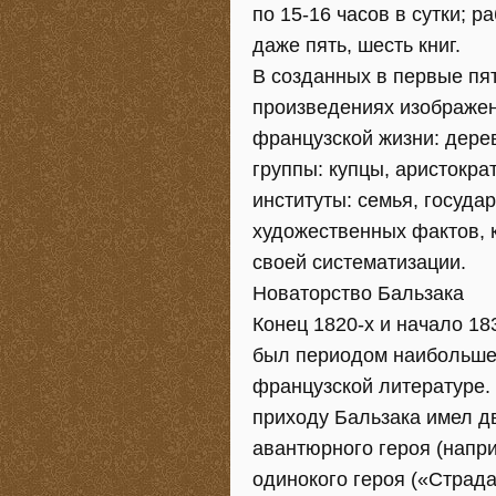
по 15-16 часов в сутки; р
даже пять, шесть книг.
В созданных в первые пят
произведениях изображе
французской жизни: дере
группы: купцы, аристокра
институты: семья, госуда
художественных фактов, к
своей систематизации.
Новаторство Бальзака
Конец 1820-х и начало 18
был периодом наибольшег
французской литературе.
приходу Бальзака имел д
авантюрного героя (напр
одинокого героя («Страда