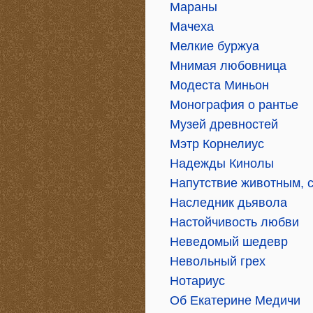
Мараны
Мачеха
Мелкие буржуа
Мнимая любовница
Модеста Миньон
Монография о рантье
Музей древностей
Мэтр Корнелиус
Надежды Кинолы
Напутствие животным, 
Наследник дьявола
Настойчивость любви
Неведомый шедевр
Невольный грех
Нотариус
Об Екатерине Медичи