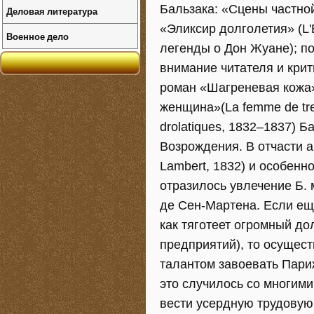
Бальзака: «Сцены частной 
Деловая литература
«Эликсир долголетия» (L'É
Военное дело
легенды о Дон Жуане); по
внимание читателя и крит
роман «Шагреневая кожа»
женщина»(La femme de tre
drolatiques, 1832–1837) 
Возрождения. В отчасти 
Lambert, 1832) и особенн
отразилось увлечение Б.
де Сен-Мартена. Если ещё
как тяготеет огромный до
предприятий), то осущест
талантом завоевать Париж
это случилось со многим
вести усердную трудовую