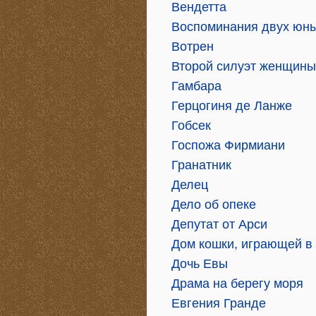
Вендетта
Воспоминания двух юн
Вотрен
Второй силуэт женщины
Гамбара
Герцогиня де Ланже
Гобсек
Госпожа Фирмиани
Гранатник
Делец
Дело об опеке
Депутат от Арси
Дом кошки, играющей в
Дочь Евы
Драма на берегу моря
Евгения Гранде