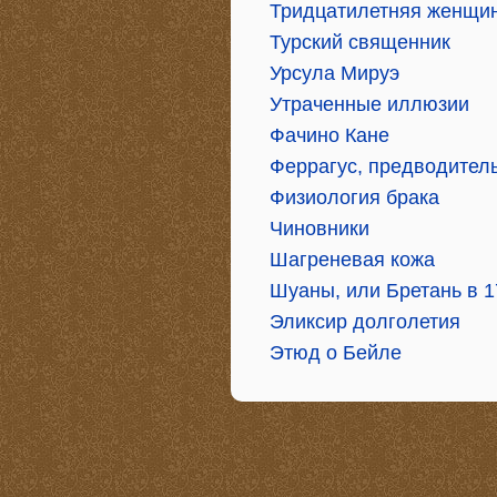
Тридцатилетняя женщи
Турский священник
Урсула Мируэ
Утраченные иллюзии
Фачино Кане
Феррагус, предводител
Физиология брака
Чиновники
Шагреневая кожа
Шуаны, или Бретань в 1
Эликсир долголетия
Этюд о Бейле