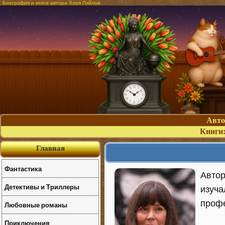
Биография и книги автора Хлоя Пэйлов
Авт
Книги
Главная
Фантастика
Автор
Детективы и Триллеры
изуча
профе
Любовные романы
Приключения