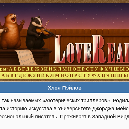
оры:
А
Б
В
Г
Д
Е
Ж
З
И
Й
К
Л
М
Н
О
П
Р
С
Т
У
Ф
Х
Ч
Ш
Ы
Э
:
А
Б
В
Г
Д
Е
Ж
З
И
Й
К
Л
М
Н
О
П
Р
С
Т
У
Ф
Х
Ц
Ч
Ш
Щ
Ы
Хлоя Пэйлов
 так называемых «эзотерических триллеров». Родил
ла историю искусства в Университете Джорджа Мейс
ссиональный писатель. Проживает в Западной Вир