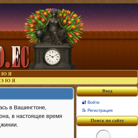
Ю
Я
Э
Ю
Я
Вход
🔐 Войти
ась в Вашингтоне,
📝 Регистрация
она, в настоящее время
Поиск по сайту
джинии.