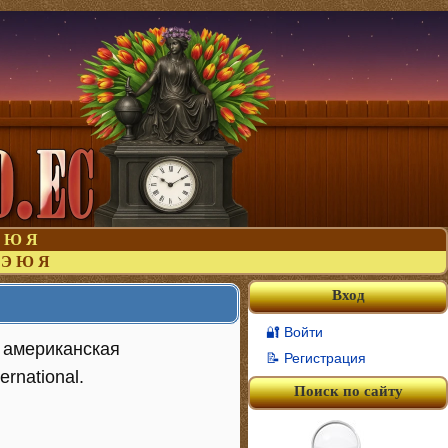
Ю
Я
Э
Ю
Я
Вход
🔐 Войти
) американская
📝 Регистрация
rnational.
Поиск по сайту