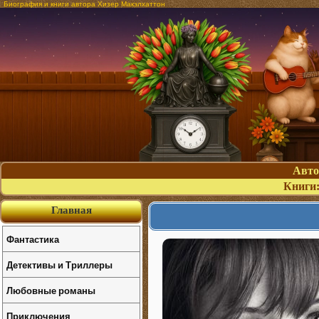
Биография и книги автора Хизер Макэлхаттон
Авт
Книги
Главная
Фантастика
Детективы и Триллеры
Любовные романы
Приключения