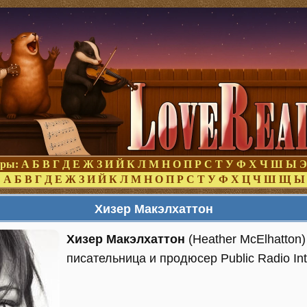
оры:
А
Б
В
Г
Д
Е
Ж
З
И
Й
К
Л
М
Н
О
П
Р
С
Т
У
Ф
Х
Ч
Ш
Ы
Э
:
А
Б
В
Г
Д
Е
Ж
З
И
Й
К
Л
М
Н
О
П
Р
С
Т
У
Ф
Х
Ц
Ч
Ш
Щ
Ы
Хизер Макэлхаттон
Хизер Макэлхаттон
(Heather McElhatton
писательница и продюсер Public Radio Inte