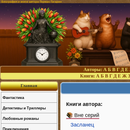
Биография и книги автора Герман Гагарин
Авторы:
А
Б
В
Г
Д
Е
Книги:
А
Б
В
Г
Д
Е
Ж
Главная
Фантастика
Книги автора:
Детективы и Триллеры
Вне серий
Любовные романы
Засланец
Приключения