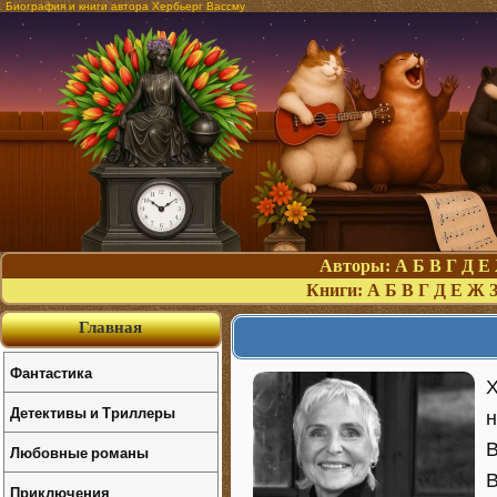
Биография и книги автора Хербьерг Вассму
Авторы:
А
Б
В
Г
Д
Е
Книги:
А
Б
В
Г
Д
Е
Ж
Главная
Фантастика
Х
Детективы и Триллеры
н
В
Любовные романы
В
Приключения