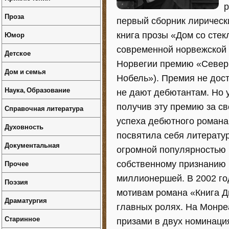
р
Проза
первый сборник лирически
Юмор
книга прозы «Дом со стек
современной норвежской 
Детское
Норвегии премию «Северн
Дом и семья
Нобель»). Премия не дост
Наука, Образование
не дают дебютантам. Но 
получив эту премию за с
Справочная литература
успеха дебютного романа
Духовность
посвятила себя литерату
Документальная
огромной популярностью 
Прочее
собственному признанию 
миллионершей. В 2002 го
Поэзия
мотивам романа «Книга 
Драматургия
главных ролях. На Монре
Старинное
призами в двух номинаци