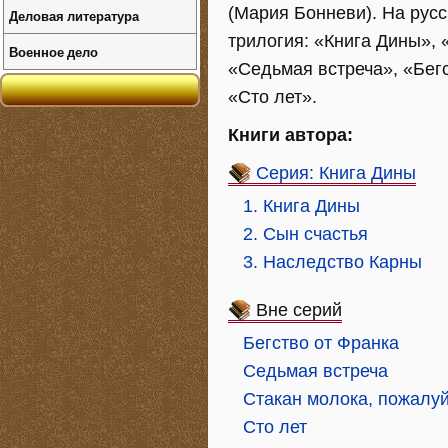
(Мария Бонневи). На рус
Деловая литература
трилогия: «Книга Дины»,
Военное дело
«Седьмая встреча», «Бегс
«Сто лет».
Книги автора:
Серия: Книга Дины
1. Книга Дины
2. Сын счастья
3. Наследство Карны
Вне серий
Бегство от Франка
Седьмая встреча
Стакан молока, пожалу
Сто лет