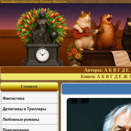
Биография и книги автора Хеннинг Манкелль
Авторы:
А
Б
В
Г
Д
Е
Книги:
А
Б
В
Г
Д
Е
Ж
Главная
Фантастика
Детективы и Триллеры
Любовные романы
Приключения