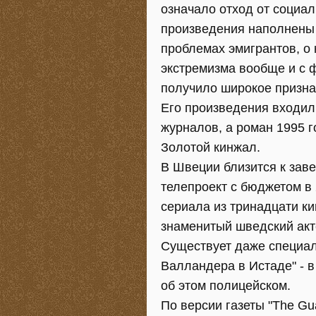
означало отход от социа
произведения наполнены 
проблемах эмигрантов, о
экстремизма вообще и с 
получило широкое призна
Его произведения входили
журналов, а роман 1995 г
Золотой кинжал.
В Швеции близится к за
телепроект с бюджетом в
сериала из тринадцати к
знаменитый шведский акт
Существует даже специаль
Валландера в Истаде" - в
об этом полицейском.
По версии газеты "The Gu