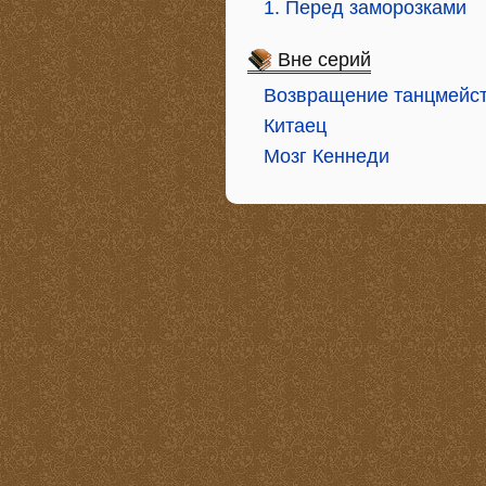
1. Перед заморозками
Вне серий
Возвращение танцмейс
Китаец
Мозг Кеннеди