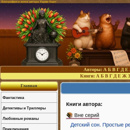
Биография и книги автора Харви Карп
Авторы:
А
Б
В
Г
Д
Е
Книги:
А
Б
В
Г
Д
Е
Ж
Главная
Фантастика
Книги автора:
Детективы и Триллеры
Вне серий
Любовные романы
Детский сон. Простые 
Приключения