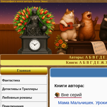
Биография и книги автора Ханна Эванс
Авторы:
А
Б
В
Г
Д
Е
Книги:
А
Б
В
Г
Д
Е
Ж
Главная
Фантастика
Книги автора:
Детективы и Триллеры
Вне серий
Любовные романы
Мама Мальчишек. Уроки
Приключения