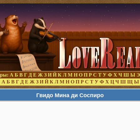
оры:
А
Б
В
Г
Д
Е
Ж
З
И
Й
К
Л
М
Н
О
П
Р
С
Т
У
Ф
Х
Ч
Ш
Ы
Э
:
А
Б
В
Г
Д
Е
Ж
З
И
Й
К
Л
М
Н
О
П
Р
С
Т
У
Ф
Х
Ц
Ч
Ш
Щ
Ы
Гвидо Мина ди Соспиро