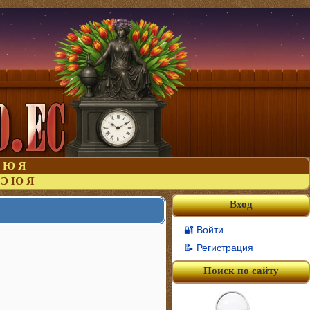
Ю
Я
Э
Ю
Я
Вход
🔐 Войти
📝 Регистрация
Поиск по сайту