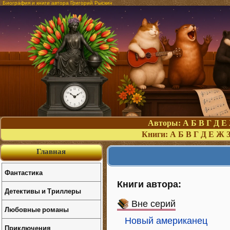
Биография и книги автора Григорий Рыскин
Авторы:
А
Б
В
Г
Д
Е
Книги:
А
Б
В
Г
Д
Е
Ж
Главная
Фантастика
Книги автора:
Детективы и Триллеры
Вне серий
Любовные романы
Новый американец
Приключения