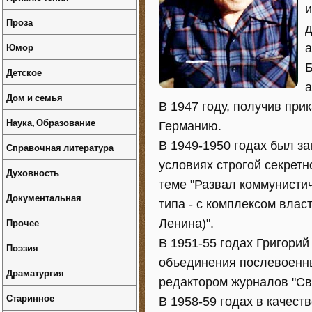
и
Проза
д
Юмор
а
Б
Детское
а
Дом и семья
В 1947 году, получив при
Наука, Образование
Германию.
В 1949-1950 годах был за
Справочная литература
условиях строгой секретн
Духовность
теме "Развал коммунисти
Документальная
типа - с комплексом влас
Прочее
Ленина)".
В 1951-55 годах Григори
Поэзия
объединения послевоенн
Драматургия
редактором журналов "Св
Старинное
В 1958-59 годах в качест