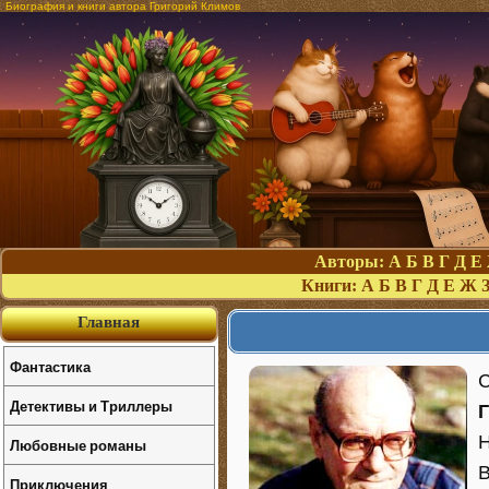
Биография и книги автора Григорий Климов
Авторы:
А
Б
В
Г
Д
Е
Книги:
А
Б
В
Г
Д
Е
Ж
Главная
Фантастика
С
Детективы и Триллеры
Н
Любовные романы
В
Приключения