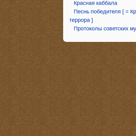
Красная каббала
Песнь победителя [ = 
террора ]
Протоколы советских м