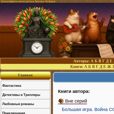
Биография и книги автора Грегори Фейфер
Авторы:
А
Б
В
Г
Д
Е
Книги:
А
Б
В
Г
Д
Е
Ж
Главная
Фантастика
Книги автора:
Детективы и Триллеры
Вне серий
Любовные романы
Большая игра. Война С
Приключения