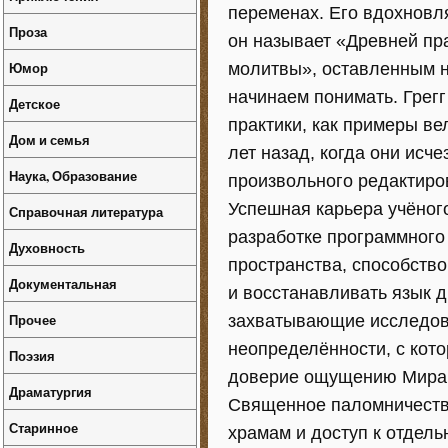
переменах. Его вдохновл
Проза
он называет «Древней пр
Юмор
молитвы», оставленным н
начинаем понимать. Грег
Детское
практики, как примеры в
Дом и семья
лет назад, когда они исч
Наука, Образование
произвольного редактиров
Успешная карьера учёног
Справочная литература
разработке программного
Духовность
пространства, способство
Документальная
и восстанавливать язык д
Прочее
захватывающие исследова
неопределённости, с кот
Поэзия
доверие ощущению Мира, 
Драматургия
Священное паломничеств
Старинное
храмам и доступ к отдел