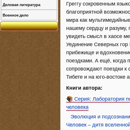
Греггу сокровенным язык
Деловая литература
благоприятной возможнос
Военное дело
мира как мультимедийные
нашему сердцу и разуму,
увидеть смысл в хаосе м
Уединение Северных гор
прибежище и вдохновение
поездками. А ещё, когда 
сопровождают поездки к 
Тибете и на юго-востоке 
Книги автора:
Серия: Лаборатория п
человека
Эволюция и подсознани
Человек – дитя вселенно