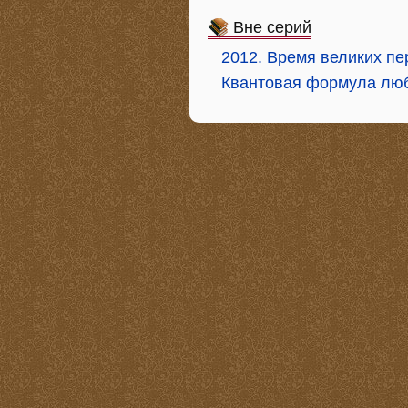
Вне серий
2012. Время великих п
Квантовая формула любв