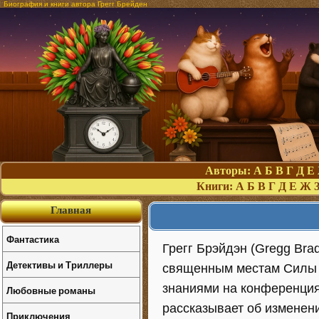
Биография и книги автора Грегг Брейден
Авторы:
А
Б
В
Г
Д
Е
Книги:
А
Б
В
Г
Д
Е
Ж
Главная
Фантастика
Грегг Брэйдэн (Gregg Brad
Детективы и Триллеры
священным местам Силы н
знаниями на конференция
Любовные романы
рассказывает об изменен
Приключения